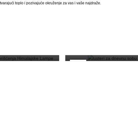
varajući toplo i pozivajuće okruženje za vas i vaše najdraže.
RAŠNJA RASVETA
UNUTRAŠNJA RASVETA
osti Korišćenja
ke Lampe u Vašem
Lusteri za Dnevnu So
Domu
Kako Pronaći Najbolj
12
JUN