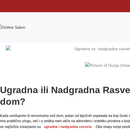
Ugradna ili Nadgradna Rasvet
dom?
Kada uređujemo ili renoviramo naš dom, jedan od ključnih aspekata na koji često
ima praktičnu ulogu, već i u velikoj meri utiče na atmosferu i estetiku prostora u koj
se najčešće oslanjamo su
ugradna i nadgradna rasveta
. Obe imaju svoje pred