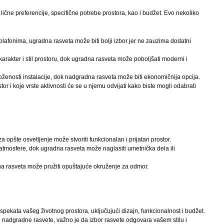
ične preferencije, specifične potrebe prostora, kao i budžet. Evo nekoliko
plafonima, ugradna rasveta može biti bolji izbor jer ne zauzima dodatni
rakter i stil prostoru, dok ugradna rasveta može poboljšati moderni i
oženosti instalacije, dok nadgradna rasveta može biti ekonomičnija opcija.
stor i koje vrste aktivnosti će se u njemu odvijati kako biste mogli odabrati
opšte osvetljenje može stvoriti funkcionalan i prijatan prostor.
 atmosfere, dok ugradna rasveta može naglasiti umetnička dela ili
na rasveta može pružiti opuštajuće okruženje za odmor.
pekata vašeg životnog prostora, uključujući dizajn, funkcionalnost i budžet.
osti nadgradne rasvete, važno je da izbor rasvete odgovara vašem stilu i