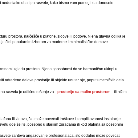
osti i nedostatke oba tipa rasvete, kako bismo vam pomogli da donesete
rukturu prostora, najčešće u plafone, zidove ili podove. Njena glavna odlika je
što je čini popularnim izborom za moderne i minimalističke domove.
antnom izgledu prostora. Njena sposobnost da se harmonično uklopi u
iti određene delove prostorije ili objekte unutar nje, poput umetničkih dela
radna rasveta je odlično rešenje za
prostorije sa malim prostorom
ili nižim
lafona ili zidova, što može povećati troškove i komplikovanost instalacije.
asvetu gde želite, posebno u starijim zgradama ili kod plafona sa posebnim
e rasvete zahteva angažovanje profesionalaca, što dodatno može povećati