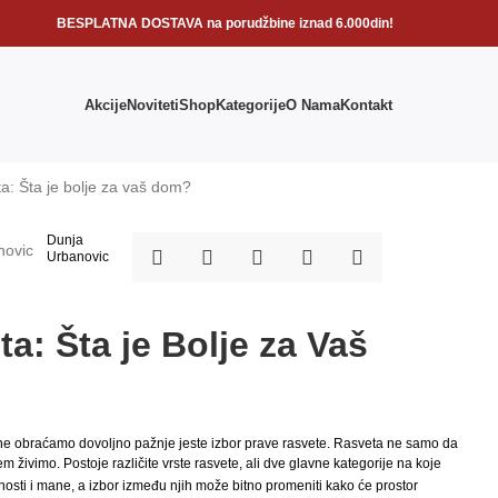
BESPLATNA DOSTAVA na porudžbine iznad 6.000din!
Akcije
Noviteti
Shop
Kategorije
O Nama
Kontakt
Dunja
Urbanovic
a: Šta je Bolje za Vaš
 ne obraćamo dovoljno pažnje jeste izbor prave rasvete. Rasveta ne samo da
em živimo. Postoje različite vrste rasvete, ali dve glavne kategorije na koje
nosti i mane, a izbor između njih može bitno promeniti kako će prostor