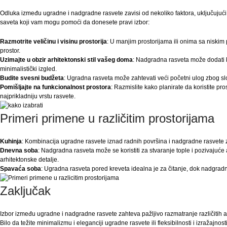
Odluka između ugradne i nadgradne rasvete zavisi od nekoliko faktora, uključujući l
saveta koji vam mogu pomoći da donesete pravi izbor:
Razmotrite veličinu i visinu prostorija
: U manjim prostorijama ili onima sa niskim 
prostor.
Uzimajte u obzir arhitektonski stil vašeg doma
: Nadgradna rasveta može dodati ka
minimalistički izgled.
Budite svesni budžeta
: Ugradna rasveta može zahtevati veći početni ulog zbog sl
Pomišljajte na funkcionalnost prostora
: Razmislite kako planirate da koristite pro
najprikladniju vrstu rasvete.
Primeri primene u različitim prostorijama
Kuhinja
: Kombinacija ugradne rasvete iznad radnih površina i nadgradne rasvete za 
Dnevna soba
: Nadgradna rasveta može se koristiti za stvaranje tople i pozivajuće
arhitektonske detalje.
Spavaća soba
: Ugradna rasveta pored kreveta idealna je za čitanje, dok nadgrad
Zaključak
Izbor između ugradne i nadgradne rasvete zahteva pažljivo razmatranje različitih as
Bilo da težite minimalizmu i eleganciji ugradne rasvete ili fleksibilnosti i izražajn