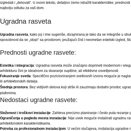
izgledati i „delovati“. U ovom tekstu, detaljno ćemo istražiti karakteristike, predn
najbolju odluku za vaš dom.
Ugradna rasveta
Ugradna rasveta
, kako joj i ime sugeriše, dizajnirana je tako da se integriše u st
sposobnost da se „stopi“ sa prostorom, pružajući čist i neometan estetski izgled, 
Prednosti ugradne rasvete:
Estetika i integracija
: Ugradna rasveta može značajno doprineti modernom i eleg
arhitekturu čini je idealnom za stvaranje suptilne, ali efektivne osvetljenosti.
Fokusiranje svetla
: Specifično pozicioniranjem svetlosnih izvora moguće je naglas
ili arhitektonskih detalja.
Štednja prostora
: Bez vidljivih delova koji strše ili zauzimaju dodatni prostor, ug
plafonima.
Nedostaci ugradne rasvete:
Složenost i troškovi instalacije
: Zahteva precizno planiranje i često puta rezanje p
Ograničenja u pogledu mesta instalacije
: Nije uvek moguće instalirati ugradnu r
arhitektonskim karakteristikama.
Potreba za profesionalnom instalacijom
: U većini slučajeva, instalacija ugradn