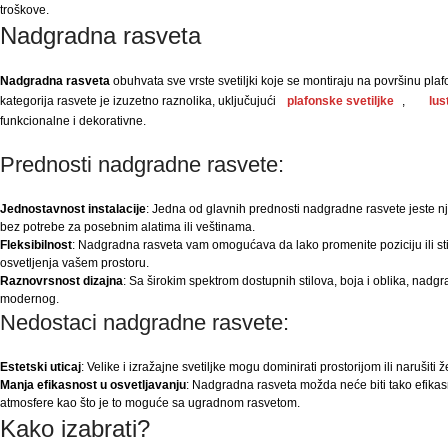
troškove.
Nadgradna rasveta
Nadgradna rasveta
obuhvata sve vrste svetiljki koje se montiraju na površinu plaf
kategorija rasvete je izuzetno raznolika, uključujući
plafonske svetiljke
,
lus
funkcionalne i dekorativne.
Prednosti nadgradne rasvete:
Jednostavnost instalacije
: Jedna od glavnih prednosti nadgradne rasvete jeste nj
bez potrebe za posebnim alatima ili veštinama.
Fleksibilnost
: Nadgradna rasveta vam omogućava da lako promenite poziciju ili stil 
osvetljenja vašem prostoru.
Raznovrsnost dizajna
: Sa širokim spektrom dostupnih stilova, boja i oblika, nadg
modernog.
Nedostaci nadgradne rasvete:
Estetski uticaj
: Velike i izražajne svetiljke mogu dominirati prostorijom ili narušiti
Manja efikasnost u osvetljavanju
: Nadgradna rasveta možda neće biti tako efikasn
atmosfere kao što je to moguće sa ugradnom rasvetom.
Kako izabrati?