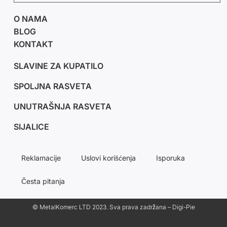
O NAMA
BLOG
KONTAKT
SLAVINE ZA KUPATILO
SPOLJNA RASVETA
UNUTRAŠNJA RASVETA
SIJALICE
Reklamacije
Uslovi korišćenja
Isporuka
Česta pitanja
© MetalKomerc LTD 2023. Sva prava zadržana – Digi-Pie