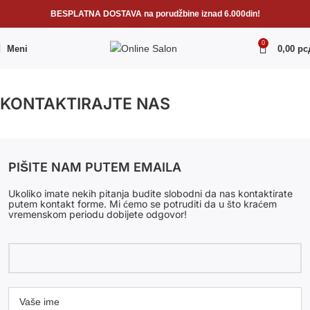
BESPLATNA DOSTAVA na porudžbine iznad 6.000din!
0
Meni
0,00
рс
KONTAKTIRAJTE NAS
PIŠITE NAM PUTEM EMAILA
Ukoliko imate nekih pitanja budite slobodni da nas kontaktirate
putem kontakt forme. Mi ćemo se potruditi da u što kraćem
vremenskom periodu dobijete odgovor!