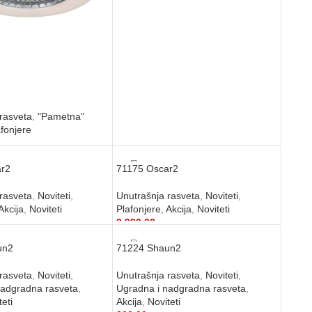
rasveta
,
"Pametna"
fonjere
рсд
 KORPU
r2
71175 Oscar2
rasveta
,
Noviteti
,
Unutrašnja rasveta
,
Noviteti
,
Akcija
,
Noviteti
Plafonjere
,
Akcija
,
Noviteti
сд
2.990,00
рсд
 KORPU
DODAJ U KORPU
un2
71224 Shaun2
rasveta
,
Noviteti
,
Unutrašnja rasveta
,
Noviteti
,
nadgradna rasveta
,
Ugradna i nadgradna rasveta
,
teti
Akcija
,
Noviteti