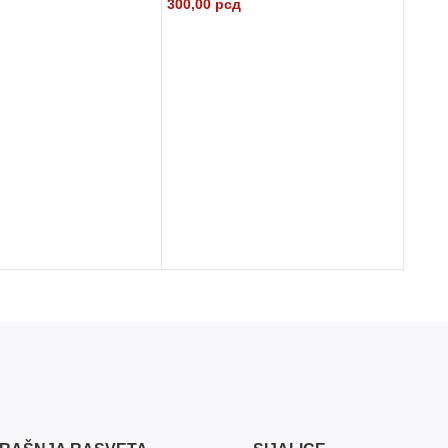
300,00
рсд
 KORPU
DODAJ U KORPU