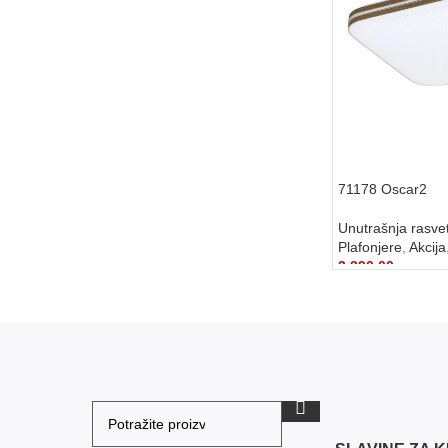
71178 Oscar2
Unutrašnja rasve
Plafonjere
,
Akcija
3.390,00
рсд
DODAJ U KORP