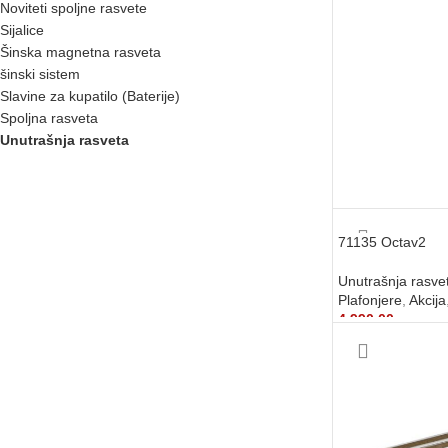
Noviteti spoljne rasvete
Sijalice
Šinska magnetna rasveta
šinski sistem
Slavine za kupatilo (Baterije)
Spoljna rasveta
Unutrašnja rasveta
71135 Octav2
Unutrašnja rasve
Plafonjere
,
Akcija
4.990,00
рсд
DODAJ U KORP