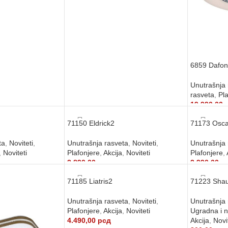
6859 Dafon
Unutrašnja 
rasveta
,
Pla
19.990,00
DODAJ U
71150 Eldrick2
71173 Osca
ta
,
Noviteti
,
Unutrašnja rasveta
,
Noviteti
,
Unutrašnja 
,
Noviteti
Plafonjere
,
Akcija
,
Noviteti
Plafonjere
,
3.890,00
рсд
2.990,00
р
U
DODAJ U KORPU
DODAJ U
71185 Liatris2
71223 Sha
Unutrašnja rasveta
,
Noviteti
,
Unutrašnja 
Plafonjere
,
Akcija
,
Noviteti
Ugradna i 
4.490,00
рсд
Akcija
,
Novi