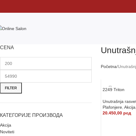
CENA
Unutrašn
Početna
Unutrašn
FILTER
2249 Triton
Unutrašnja rasve
Plafonjere
,
Akcija
20.450,00
рсд
КАТЕГОРИЈЕ ПРОИЗВОДА
DODAJ U KORP
Akcija
Noviteti