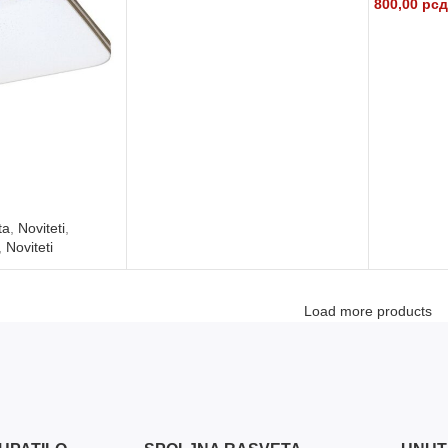
800,00
рсд
DODAJ U KORPU
DODAJ U
ta
,
Noviteti
,
,
Noviteti
U
Load more products