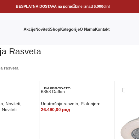
BESPLATNA DOSTAVA na porudžbine iznad 6.000din!
Akcije
Noviteti
Shop
Kategorije
O Nama
Kontakt
ja Rasveta
ja rasveta
RASPRODATO
6858 Daflon
ta
,
Noviteti
,
Unutrašnja rasveta
,
Plafonjere
,
Noviteti
26.490,00
рсд
PROČITAJTE JOŠ
U