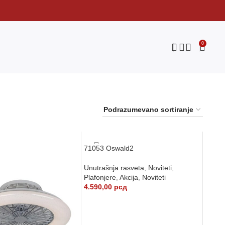
0
71053 Oswald2
Unutrašnja rasveta
,
Noviteti
,
Plafonjere
,
Akcija
,
Noviteti
4.590,00
рсд
DODAJ U KORPU