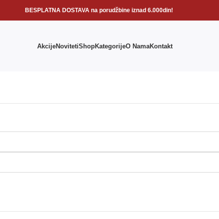
BESPLATNA DOSTAVA na porudžbine iznad 6.000din!
Akcije
Noviteti
Shop
Kategorije
O Nama
Kontakt