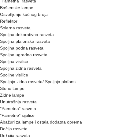
"Pametna" rasveta
Baštenske lampe
Osvetljenje kućnog broja
Reflektor
Solarna rasveta
Spoljna dekorativna rasveta
Spoljna plafonska rasveta
Spoljna podna rasveta
Spoljna ugradna rasveta
Spoljna visilice
Spoljna zidna rasveta
Spoljne visilice
Spoljnja zidna rasveta/ Spoljnja plafons
Stone lampe
Zidne lampe
Unutrašnja rasveta
"Pametna" rasveta
"Pametne" sijalice
Abažuri za lampe i ostala dodatna oprema
Dečija rasveta
Deƒçija rasveta