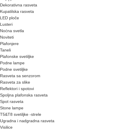
Dekorativna rasveta
Kupatilska rasveta
LED ploče
Lusteri
Noćna svetla
Noviteti
Plafonjere
Taneli
Plafonske svetiljke
Podne lampe
Podne svetiljke
Rasveta sa senzorom
Rasveta za slike
Reflektori i spotovi
Spoljna plafonska rasveta
Spot rasveta
Stone lampe
T5&T8 svetiljke -strele
Ugradna i nadgradna rasveta
Visilice