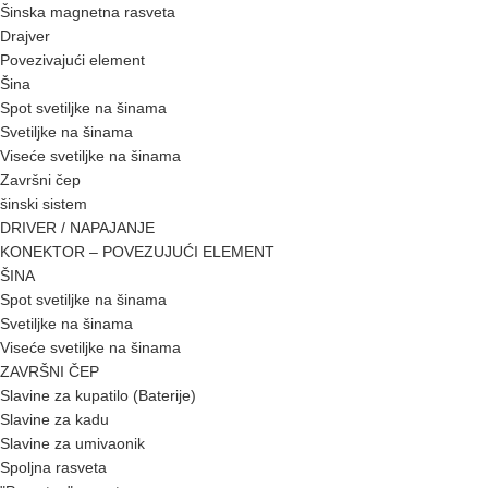
Šinska magnetna rasveta
Drajver
Povezivajući element
Šina
Spot svetiljke na šinama
Svetiljke na šinama
Viseće svetiljke na šinama
Završni čep
šinski sistem
DRIVER / NAPAJANJE
KONEKTOR – POVEZUJUĆI ELEMENT
ŠINA
Spot svetiljke na šinama
Svetiljke na šinama
Viseće svetiljke na šinama
ZAVRŠNI ČEP
Slavine za kupatilo (Baterije)
Slavine za kadu
Slavine za umivaonik
Spoljna rasveta