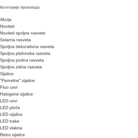
Категорије производа
Akcija
Noviteti
Noviteti spoljne rasvete
Solarna rasveta
Spoljna dekorativna rasveta
Spoljna plafonska rasveta
Spoljna podna rasveta
Spoljna zidna rasveta
Sijalice
"Pametne" sijalice
Fluo cevi
Halogene sijalice
LED cevi
LED ploče
LED sijalice
LED trake
LED vlakna
Retro sijalice