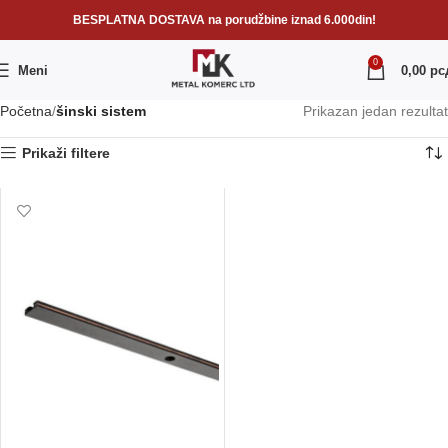
BESPLATNA DOSTAVA na porudžbine iznad 6.000din!
0
Meni
0,00
рс
Početna
šinski sistem
Prikazan jedan rezultat
Prikaži filtere