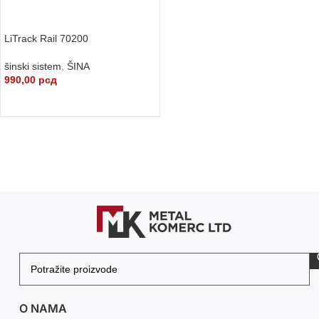
LiTrack Rail 70200
šinski sistem
,
ŠINA
990,00
рсд
DODAJ U KORPU
O NAMA