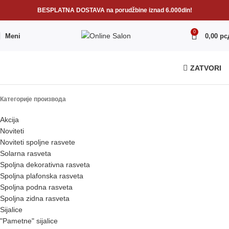
BESPLATNA DOSTAVA na porudžbine iznad 6.000din!
0
Meni
0,00
рс
ZATVORI
Категорије производа
Akcija
Noviteti
Noviteti spoljne rasvete
Solarna rasveta
Spoljna dekorativna rasveta
Spoljna plafonska rasveta
Spoljna podna rasveta
Spoljna zidna rasveta
Sijalice
"Pametne" sijalice