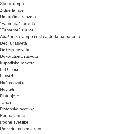
Stone lampe
Zidne lampe
Unutrašnja rasveta
"Pametna" rasveta
"Pametne" sijalice
Abažuri za lampe i ostala dodatna oprema
Dečija rasveta
Deƒçija rasveta
Dekorativna rasveta
Kupatilska rasveta
LED ploče
Lusteri
Noćna svetla
Noviteti
Plafonjere
Taneli
Plafonske svetiljke
Podne lampe
Podne svetiljke
Rasveta sa senzorom