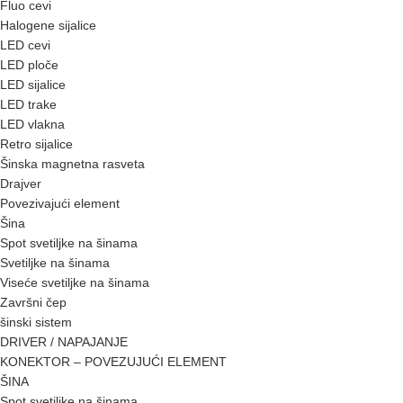
Fluo cevi
Halogene sijalice
LED cevi
LED ploče
LED sijalice
LED trake
LED vlakna
Retro sijalice
Šinska magnetna rasveta
Drajver
Povezivajući element
Šina
Spot svetiljke na šinama
Svetiljke na šinama
Viseće svetiljke na šinama
Završni čep
šinski sistem
DRIVER / NAPAJANJE
KONEKTOR – POVEZUJUĆI ELEMENT
ŠINA
Spot svetiljke na šinama