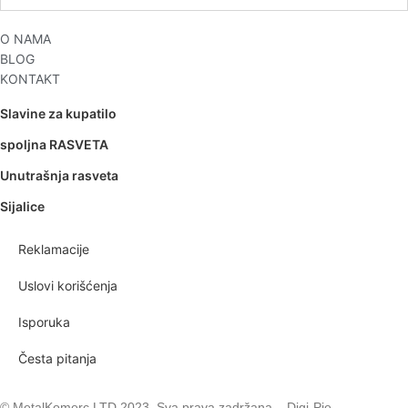
O NAMA
BLOG
KONTAKT
Slavine za kupatilo
spoljna RASVETA
Unutrašnja rasveta
Sijalice
Reklamacije
Uslovi korišćenja
Isporuka
Česta pitanja
© MetalKomerc LTD 2023. Sva prava zadržana – Digi-Pie