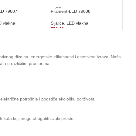
сд
420,00
рсд
 KORPU
DODAJ U KORPU
ED 79007
Filament-LED 79008
 vlakna
Sijalice
,
LED vlakna
550,00
рсд
 KORPU
DODAJ U KORPU
tivnog dizajna, energetske efikasnosti i estetskog izraza. Naša
ta u različitim prostorima.
lektrične potrošnje i podstiče ekološku održivost.
ekata koji mogu obogatiti svaki prostor.