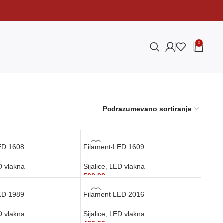
0
ED 1608
Filament-LED 1609
 vlakna
Sijalice
,
LED vlakna
560,00
рсд
 KORPU
DODAJ U KORPU
ED 1989
Filament-LED 2016
 vlakna
Sijalice
,
LED vlakna