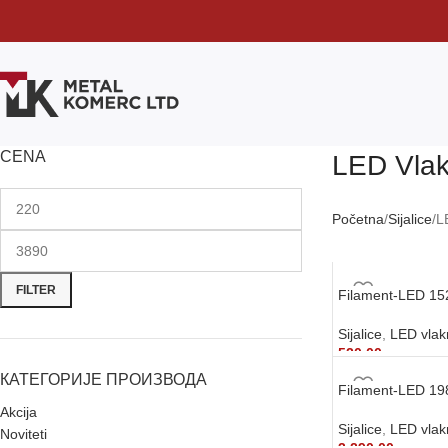
CENA
LED Vla
Početna
Sijalice
L
FILTER
Filament-LED 15
Sijalice
,
LED vla
520,00
рсд
КАТЕГОРИЈЕ ПРОИЗВОДА
DODAJ U KORP
Filament-LED 19
Akcija
Sijalice
,
LED vla
Noviteti