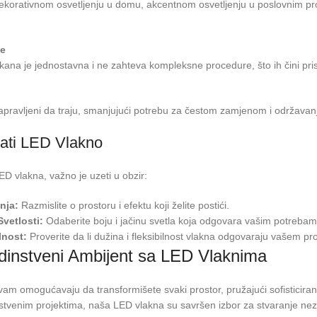
dekorativnom osvetljenju u domu, akcentnom osvetljenju u poslovnim pro
je
lakana je jednostavna i ne zahteva kompleksne procedure, što ih čini pri
napravljeni da traju, smanjujući potrebu za čestom zamjenom i održava
ati LED Vlakno
ED vlakna, važno je uzeti u obzir:
nja:
Razmislite o prostoru i efektu koji želite postići.
Svetlosti:
Odaberite boju i jačinu svetla koja odgovara vašim potrebam
lnost:
Proverite da li dužina i fleksibilnost vlakna odgovaraju vašem pro
edinstveni Ambijent sa LED Vlaknima
m omogućavaju da transformišete svaki prostor, pružajući sofisticiran 
dinstvenim projektima, naša LED vlakna su savršen izbor za stvaranje n