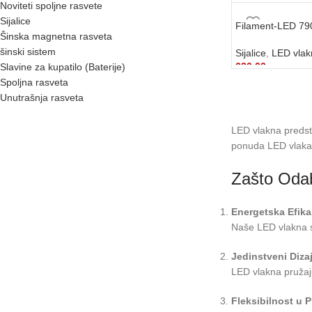
3.290,00
рсд
Noviteti spoljne rasvete
DODAJ U KORP
Sijalice
Filament-LED 79
Šinska magnetna rasveta
šinski sistem
Sijalice
,
LED vla
630,00
рсд
Slavine za kupatilo (Baterije)
Spoljna rasveta
DODAJ U KORP
Unutrašnja rasveta
LED vlakna predsta
ponuda LED vlakana
Zašto Oda
Energetska Efik
Naše LED vlakna su
Jedinstveni Diza
LED vlakna pružaju
Fleksibilnost u 