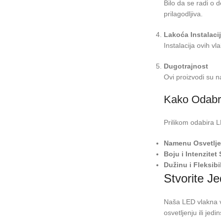
Bilo da se radi o 
prilagodljiva.
Lakoća Instalaci
Instalacija ovih v
Dugotrajnost
Ovi proizvodi su 
Kako Odabr
Prilikom odabira L
Namenu Osvetlje
Boju i Intenzitet 
Dužinu i Fleksibi
Stvorite J
Naša LED vlakna va
osvetljenju ili je