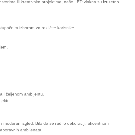
storima ili kreativnim projektima, naše LED vlakna su izuzetno
stupačnim izborom za različite korisnike.
njem.
a i željenom ambijentu.
jektu.
i moderan izgled. Bilo da se radi o dekoraciji, akcentnom
ezaboravnih ambijenata.