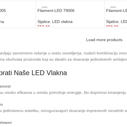
3.390,00
рсд
3.490,00
р
U
DODAJ U KORPU
DODAJ U
005
Filament-LED 79006
Filament-L
kna
Sijalice
,
LED vlakna
Sijalice
,
LED
550,00
рсд
630,00
рсд
U
DODAJ U KORPU
DODAJ U
Load more products
vljaju savremeno rešenje u svetu osvetljenja, nudeći kombinaciju inova
 obuhvata proizvode koji su idealni za stvaranje jedinstvenih ambijena
brati Naše LED Vlakna
asnost
 visoko efikasna u smislu potrošnje energije, što doprinosi smanjenju e
jn
 jedinstvenu estetiku, omogućavajući stvaranje impresivnih vizuelnih ef
Primeni