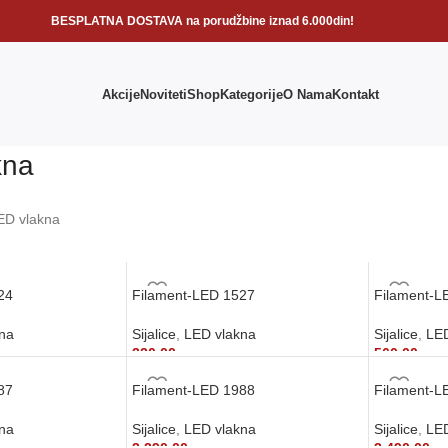
BESPLATNA DOSTAVA na porudžbine iznad 6.000din!
Akcije
Noviteti
Shop
Kategorije
O Nama
Kontakt
kna
ED vlakna
24
Filament-LED 1527
Filament-L
kna
Sijalice
,
LED vlakna
Sijalice
,
LED
320,00
рсд
560,00
рсд
U
DODAJ U KORPU
DODAJ U
87
Filament-LED 1988
Filament-L
kna
Sijalice
,
LED vlakna
Sijalice
,
LED