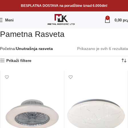
BESPLATNA DOSTAVA na porudžbine iznad 6.000din!
0
Meni
0,00
рс
Pametna Rasveta
Početna
Unutrašnja rasveta
Prikazano je svih 6 rezultata
Prikaži filtere