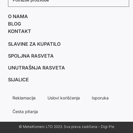
O NAMA
BLOG
KONTAKT
SLAVINE ZA KUPATILO
SPOLJNA RASVETA
UNUTRAŠNJA RASVETA
SIJALICE
Reklamacije
Uslovi korišćenja
Isporuka
Česta pitanja
© MetalKomerc LTD 2023. Sva prava zadržana – Digi-Pie