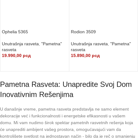
Ophelia 5365
Rodion 3509
Unutrašnja rasveta
,
"Pametna"
Unutrašnja rasveta
,
"Pametna"
rasveta
rasveta
19.990,00
рсд
15.890,00
рсд
DODAJ U KORPU
DODAJ U KORPU
Pametna Rasveta: Unapredite Svoj Dom
Inovativnim Rešenjima
U današnje vreme, pametna rasveta predstavlja ne samo element
dekoracije već i funkcionalnosti i energetske efikasnosti u vašem
domu. Mi vam nudimo širok spektar pametnih rasvetnih rešenja koja
će unaprediti ambijent vašeg prostora, omogućavajući vam da
kontrolišete svetlost na jednostavan način - bilo da je reč o smanjenju