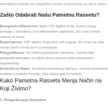
intenziteta svetlosti za romantičnu večeru ili povećanju za rad iz doma.
Zašto Odabrati Našu Pametnu Rasvetu?
Energetska Efikasnost:
Naše LED sijalice troše znatno manje
energije u poređenju sa tradicionalnim sijalicama, što znači manje
račune za struju.
Dugotrajnost:
LED sijalice imaju duži vek trajanja, što znači da ćete
manje često morati da ih zamenjujete.
Prilagodljivost:
Sa našom pametnom rasvetom, možete lako
prilagoditi atmosferu u vašem domu prema vašim potrebama i
raspoloženju.
Kontrola na Dlanu:
Uz pomoć pametnog telefona, možete kontrolisati
svetlost u svakom trenutku, bez obzira gde se nalazili.
Kako Pametna Rasveta Menja Način na
Koji Živimo?
1. Prilagođavanje Atmosfere