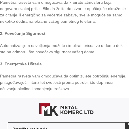
Pametna rasveta vam omogućava da kreirate atmosferu koja
odgovara svakoj prilici. Bilo da želite da stvorite opuštajuće okruženje
za čitanje ili energično za večernje zabave, sve je moguće sa samo
nekoliko dodira na ekranu vašeg pametnog telefona.
2. Povećanje Sigurnosti
Automatizacijom osvetljenja možete simulirati prisustvo u domu dok
ste na odmoru, što povećava sigurnost vašeg doma.
3. Energetska Ušteda
Pametna rasveta vam omogućava da optimizujete potrošnju energije,
prilagođavajući intenzitet svetlosti prema potrebi, što doprinosi
očuvanju okoline i smanjenju troškova.