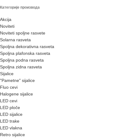
Категорије производа
Akcija
Noviteti
Noviteti spoljne rasvete
Solarna rasveta
Spoljna dekorativna rasveta
Spoljna plafonska rasveta
Spoljna podna rasveta
Spoljna zidna rasveta
Sijalice
"Pametne" sijalice
Fluo cevi
Halogene sijalice
LED cevi
LED ploče
LED sijalice
LED trake
LED vlakna
Retro sijalice