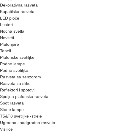
Dekorativna rasveta
Kupatilska rasveta
LED ploče
Lusteri
Noćna svetla
Noviteti
Plafonjere
Taneli
Plafonske svetiljke
Podne lampe
Podne svetiljke
Rasveta sa senzorom
Rasveta za slike
Reflektori i spotovi
Spoljna plafonska rasveta
Spot rasveta
Stone lampe
T5&T8 svetiljke -strele
Ugradna i nadgradna rasveta
Visilice