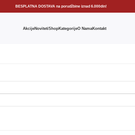
BESPLATNA DOSTAVA na porudžbine iznad 6.000din!
Akcije
Noviteti
Shop
Kategorije
O Nama
Kontakt