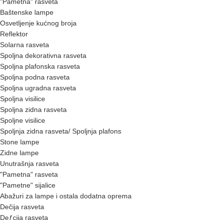
"Pametna" rasveta
Baštenske lampe
Osvetljenje kućnog broja
Reflektor
Solarna rasveta
Spoljna dekorativna rasveta
Spoljna plafonska rasveta
Spoljna podna rasveta
Spoljna ugradna rasveta
Spoljna visilice
Spoljna zidna rasveta
Spoljne visilice
Spoljnja zidna rasveta/ Spoljnja plafons
Stone lampe
Zidne lampe
Unutrašnja rasveta
"Pametna" rasveta
"Pametne" sijalice
Abažuri za lampe i ostala dodatna oprema
Dečija rasveta
Deƒçija rasveta