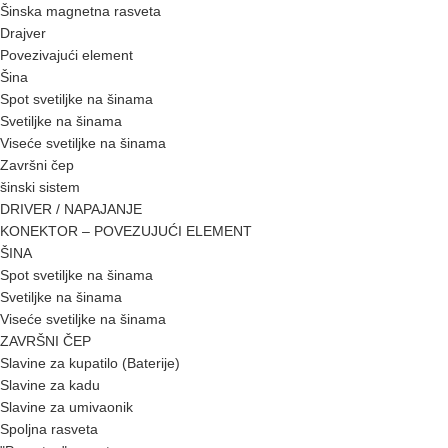
Šinska magnetna rasveta
Drajver
Povezivajući element
Šina
Spot svetiljke na šinama
Svetiljke na šinama
Viseće svetiljke na šinama
Završni čep
šinski sistem
DRIVER / NAPAJANJE
KONEKTOR – POVEZUJUĆI ELEMENT
ŠINA
Spot svetiljke na šinama
Svetiljke na šinama
Viseće svetiljke na šinama
ZAVRŠNI ČEP
Slavine za kupatilo (Baterije)
Slavine za kadu
Slavine za umivaonik
Spoljna rasveta