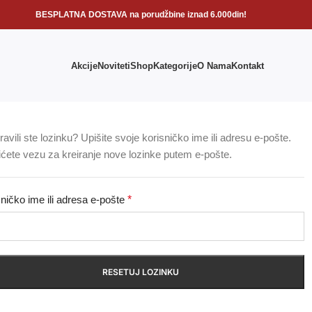
BESPLATNA DOSTAVA na porudžbine iznad 6.000din!
Akcije
Noviteti
Shop
Kategorije
O Nama
Kontakt
avili ste lozinku? Upišite svoje korisničko ime ili adresu e-pošte.
ićete vezu za kreiranje nove lozinke putem e-pošte.
ničko ime ili adresa e-pošte
*
RESETUJ LOZINKU