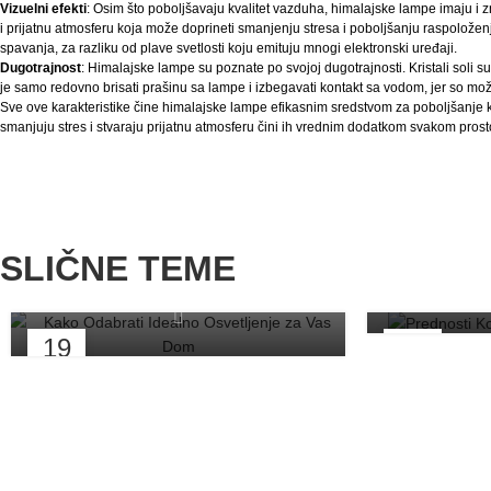
Vizuelni efekti
: Osim što poboljšavaju kvalitet vazduha, himalajske lampe imaju i z
i prijatnu atmosferu koja može doprineti smanjenju stresa i poboljšanju raspoloženj
spavanja, za razliku od plave svetlosti koju emituju mnogi elektronski uređaji.
Dugotrajnost
: Himalajske lampe su poznate po svojoj dugotrajnosti. Kristali soli 
je samo redovno brisati prašinu sa lampe i izbegavati kontakt sa vodom, jer so može 
Sve ove karakteristike čine himalajske lampe efikasnim sredstvom za poboljšanje 
smanjuju stres i stvaraju prijatnu atmosferu čini ih vrednim dodatkom svakom prost
UNUT
Predn
UNUTRAŠNJA RASVETA
Himalajs
Kako Odabrati Idealno
SLIČNE TEME
Osvetljenje za Vaš Dom
19
17
JUN
JUN