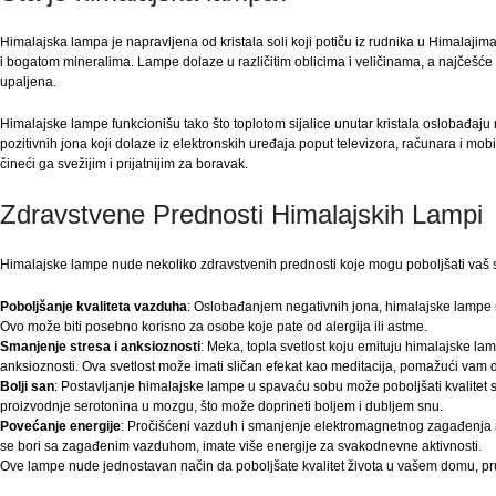
Himalajska lampa je napravljena od kristala soli koji potiču iz rudnika u Himalajima.
i bogatom mineralima. Lampe dolaze u različitim oblicima i veličinama, a najčešće 
upaljena.
Himalajske lampe funkcionišu tako što toplotom sijalice unutar kristala oslobađaju 
pozitivnih jona koji dolaze iz elektronskih uređaja poput televizora, računara i mo
čineći ga svežijim i prijatnijim za boravak.
Zdravstvene Prednosti Himalajskih Lampi
Himalajske lampe nude nekoliko zdravstvenih prednosti koje mogu poboljšati vaš 
Poboljšanje kvaliteta vazduha
: Oslobađanjem negativnih jona, himalajske lampe
Ovo može biti posebno korisno za osobe koje pate od alergija ili astme.
Smanjenje stresa i anksioznosti
: Meka, topla svetlost koju emituju himalajske l
anksioznosti. Ova svetlost može imati sličan efekat kao meditacija, pomažući vam d
Bolji san
: Postavljanje himalajske lampe u spavaću sobu može poboljšati kvalitet
proizvodnje serotonina u mozgu, što može doprineti boljem i dubljem snu.
Povećanje energije
: Pročišćeni vazduh i smanjenje elektromagnetnog zagađenja
se bori sa zagađenim vazduhom, imate više energije za svakodnevne aktivnosti.
Ove lampe nude jednostavan način da poboljšate kvalitet života u vašem domu, pru