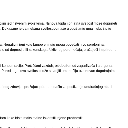
im jedinstvenim svojstvima. Njihova topla i prijatna svetlost može doprineti
i. Dokazano je da mekana svetlost pomaže u opuštanju uma i tela, što je
 Negativni joni koje lampe emituju mogu povećati nivo serotonina,
te od depresije ili sezonskog afektivnog poremećaja, pružajući im prirodno
 i koncentracije. Pročišćeni vazduh, oslobođen od zagađivača i alergena,
če. Pored toga, ova svetlost može smanjiti umor očiju uzrokovan dugotrajnim
nog zdravlja, pružajući prirodan način za postizanje unutrašnjeg mira i
tora kako biste maksimalno iskoristili njene prednosti: