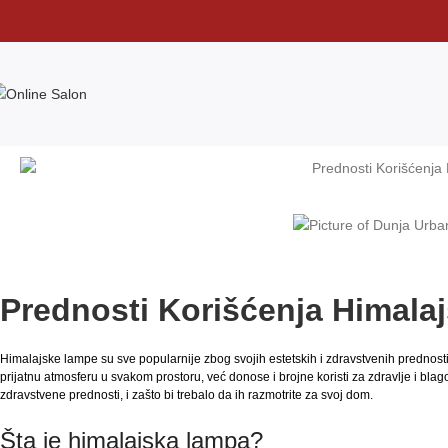
Prednosti Korišćenja Himal
Himalajske lampe su sve popularnije zbog svojih estetskih i zdravstvenih prednost
prijatnu atmosferu u svakom prostoru, već donose i brojne koristi za zdravlje i bl
zdravstvene prednosti, i zašto bi trebalo da ih razmotrite za svoj dom.
Šta je himalajska lampa?