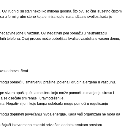
 Ovi rudnici su stari nekoliko miliona godina, što ovu so čini izuzetno čistom
su u formi grube stene koja emitira toplu, narandžastu svetlost kada je
negativne jone u vazduh. Ovi negativni joni pomažu u neutralizaciji
bilnih telefona. Ovaj proces može poboljšati kvalitet vazduha u vašem domu,
svakodnevni život:
 mogu pomoći u smanjenju prašine, polena i drugih alergena u vazduhu.
ampe stvara opuštajuću atmosferu koja može pomoći u smanjenju stresa i
a se osećate smirenije i uravnoteženije.
 sna. Negativni joni koje lampa oslobađa mogu pomoći u regulisanju
 mogu doprineti povećanju nivoa energije. Kada vaš organizam ne mora da
žajući istovremeno estetski privlačan dodatak svakom prostoru.