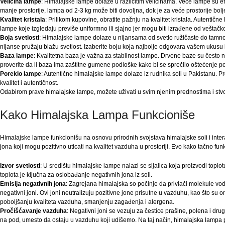
Veličina lampe
: Himalajske lampe dolaze u različitim veličinama. Veće lampe su e
manje prostorije, lampa od 2-3 kg može biti dovoljna, dok je za veće prostorije bolje
Kvalitet kristala
: Prilikom kupovine, obratite pažnju na kvalitet kristala. Autentične
lampe koje izgledaju previše uniformno ili sjajno jer mogu biti izrađene od veštačk
Boja svetlosti
: Himalajske lampe dolaze u nijansama od svetlo ružičaste do tamno n
nijanse pružaju blažu svetlost. Izaberite boju koja najbolje odgovara vašem ukusu i
Baza lampe
: Kvalitetna baza je važna za stabilnost lampe. Drvene baze su često na
proverite da li baza ima zaštitne gumene podloške kako bi se sprečilo oštećenje pov
Poreklo lampe
: Autentične himalajske lampe dolaze iz rudnika soli u Pakistanu. Pr
kvalitet i autentičnost.
Odabirom prave himalajske lampe, možete uživati u svim njenim prednostima i stv
Kako Himalajska Lampa Funkcioniše
Himalajske lampe funkcionišu na osnovu prirodnih svojstava himalajske soli i inter
jona koji mogu pozitivno uticati na kvalitet vazduha u prostoriji. Evo kako tačno fu
Izvor svetlosti
: U središtu himalajske lampe nalazi se sijalica koja proizvodi toplotu
toplota je ključna za oslobađanje negativnih jona iz soli.
Emisija negativnih jona
: Zagrejana himalajska so počinje da privlači molekule vo
negativni joni. Ovi joni neutralizuju pozitivne jone prisutne u vazduhu, kao što su o
poboljšanju kvaliteta vazduha, smanjenju zagađenja i alergena.
Pročišćavanje vazduha
: Negativni joni se vezuju za čestice prašine, polena i dru
na pod, umesto da ostaju u vazduhu koji udišemo. Na taj način, himalajska lampa