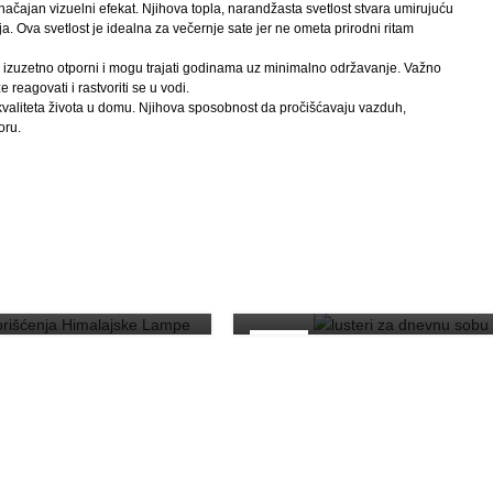
načajan vizuelni efekat. Njihova topla, narandžasta svetlost stvara umirujuću
a. Ova svetlost je idealna za večernje sate jer ne ometa prirodni ritam
su izuzetno otporni i mogu trajati godinama uz minimalno održavanje. Važno
reagovati i rastvoriti se u vodi.
kvaliteta života u domu. Njihova sposobnost da pročišćavaju vazduh,
oru.
RAŠNJA RASVETA
UNUTRAŠNJA RASVETA
osti Korišćenja
ke Lampe u Vašem
Lusteri za Dnevnu So
Domu
Kako Pronaći Najbolj
12
JUN