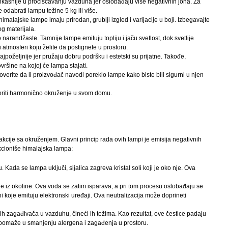
fikasnije u pročišćavanju vazduha jer oslobađaju više negativnih jona. Za
 odabrati lampu težine 5 kg ili više.
 himalajske lampe imaju prirodan, grublji izgled i varijacije u boji. Izbegavajte
og materijala.
arandžaste. Tamnije lampe emituju topliju i jaču svetlost, dok svetlije
 atmosferi koju želite da postignete u prostoru.
jpoželjnije jer pružaju dobru podršku i estetski su prijatne. Takođe,
ršine na kojoj će lampa stajati.
overite da li proizvođač navodi poreklo lampe kako biste bili sigurni u njen
oriti harmonično okruženje u svom domu.
akcije sa okruženjem. Glavni princip rada ovih lampi je emisija negativnih
nkcioniše himalajska lampa:
. Kada se lampa uključi, sijalica zagreva kristal soli koji je oko nje. Ova
de iz okoline. Ova voda se zatim isparava, a pri tom procesu oslobađaju se
ni koje emituju elektronski uređaji. Ova neutralizacija može doprineti
gih zagađivača u vazduhu, čineći ih težima. Kao rezultat, ove čestice padaju
 pomaže u smanjenju alergena i zagađenja u prostoru.