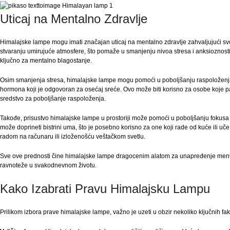
Uticaj na Mentalno Zdravlje
Himalajske lampe mogu imati značajan uticaj na mentalno zdravlje zahvaljujući svoj
stvaranju umirujuće atmosfere, što pomaže u smanjenju nivoa stresa i anksioznost
ključno za mentalno blagostanje.
Osim smanjenja stresa, himalajske lampe mogu pomoći u poboljšanju raspoloženja.
hormona koji je odgovoran za osećaj sreće. Ovo može biti korisno za osobe koje pa
sredstvo za poboljšanje raspoloženja.
Takođe, prisustvo himalajske lampe u prostoriji može pomoći u poboljšanju fokusa
može doprineti bistrini uma, što je posebno korisno za one koji rade od kuće ili u
radom na računaru ili izloženošću veštačkom svetlu.
Sve ove prednosti čine himalajske lampe dragocenim alatom za unapređenje mental
ravnoteže u svakodnevnom životu.
Kako Izabrati Pravu Himalajsku Lampu
Prilikom izbora prave himalajske lampe, važno je uzeti u obzir nekoliko ključnih fak