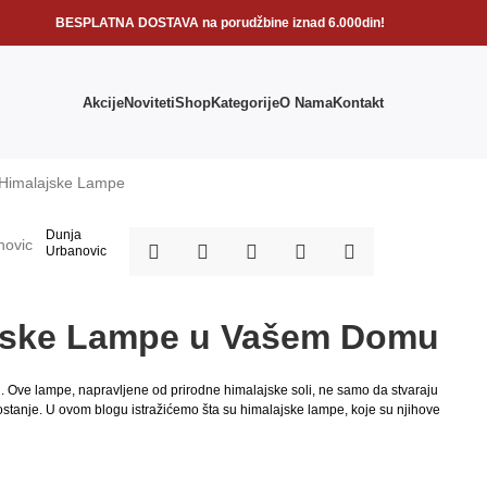
BESPLATNA DOSTAVA na porudžbine iznad 6.000din!
Akcije
Noviteti
Shop
Kategorije
O Nama
Kontakt
Dunja
Urbanovic
ajske Lampe u Vašem Domu
i. Ove lampe, napravljene od prirodne himalajske soli, ne samo da stvaraju
agostanje. U ovom blogu istražićemo šta su himalajske lampe, koje su njihove