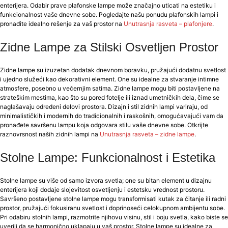
enterijera. Odabir prave plafonske lampe može značajno uticati na estetiku i
funkcionalnost vaše dnevne sobe. Pogledajte našu ponudu plafonskih lampi i
pronađite idealno rešenje za vaš prostor na
Unutrasnja rasveta – plafonjere
.
Zidne Lampe za Stilski Osvetljen Prostor
Zidne lampe su izuzetan dodatak dnevnom boravku, pružajući dodatnu svetlost
i ujedno služeći kao dekorativni element. One su idealne za stvaranje intimne
atmosfere, posebno u večernjim satima. Zidne lampe mogu biti postavljene na
strateškim mestima, kao što su pored fotelje ili iznad umetničkih dela, čime se
naglašavaju određeni delovi prostora. Dizajn i stil zidnih lampi variraju, od
minimalističkih i modernih do tradicionalnih i raskošnih, omogućavajući vam da
pronađete savršenu lampu koja odgovara stilu vaše dnevne sobe. Otkrijte
raznovrsnost naših zidnih lampi na
Unutrasnja rasveta – zidne lampe
.
Stolne Lampe: Funkcionalnost i Estetika
Stolne lampe su više od samo izvora svetla; one su bitan element u dizajnu
enterijera koji dodaje slojevitost osvetljenju i estetsku vrednost prostoru.
Savršeno postavljene stolne lampe mogu transformisati kutak za čitanje ili radni
prostor, pružajući fokusiranu svetlost i doprinoseći celokupnom ambijentu sobe.
Pri odabiru stolnih lampi, razmotrite njihovu visinu, stil i boju svetla, kako biste se
uverili da se harmonično uklapaju u vaš prostor. Stolne lampe su idealne za