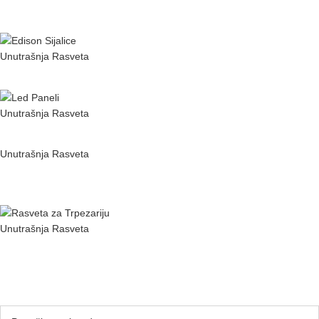
Dom
Unutrašnja Rasveta
Kako Koristiti Edison Sijalice za Vintage Ambijent
Unutrašnja Rasveta
Vodič za Odabir Idealnih LED Panela za Vaš Dom
Unutrašnja Rasveta
Ideje za Modernu Rasvetu u Svakom Kutku Vašeg
Doma
Unutrašnja Rasveta
Savršena Rasveta za Vašu Trpezariju: Saveti i Ideje