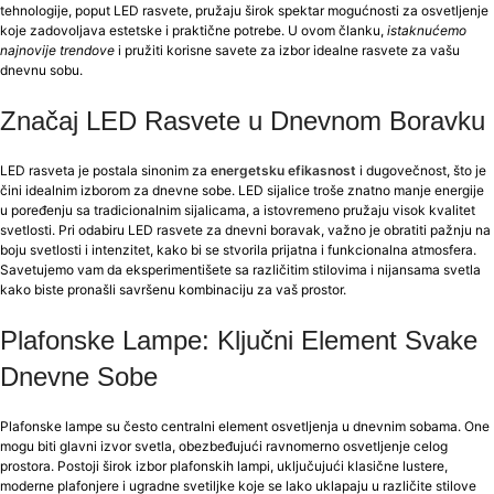
tehnologije, poput LED rasvete, pružaju širok spektar mogućnosti za osvetljenje
koje zadovoljava estetske i praktične potrebe. U ovom članku,
istaknućemo
najnovije trendove
i pružiti korisne savete za izbor idealne rasvete za vašu
dnevnu sobu.
Značaj LED Rasvete u Dnevnom Boravku
LED rasveta je postala sinonim za
energetsku efikasnost
i dugovečnost, što je
čini idealnim izborom za dnevne sobe. LED sijalice troše znatno manje energije
u poređenju sa tradicionalnim sijalicama, a istovremeno pružaju visok kvalitet
svetlosti. Pri odabiru LED rasvete za dnevni boravak, važno je obratiti pažnju na
boju svetlosti i intenzitet, kako bi se stvorila prijatna i funkcionalna atmosfera.
Savetujemo vam da eksperimentišete sa različitim stilovima i nijansama svetla
kako biste pronašli savršenu kombinaciju za vaš prostor.
Plafonske Lampe: Ključni Element Svake
Dnevne Sobe
Plafonske lampe su često centralni element osvetljenja u dnevnim sobama. One
mogu biti glavni izvor svetla, obezbeđujući ravnomerno osvetljenje celog
prostora. Postoji širok izbor plafonskih lampi, uključujući klasične lustere,
moderne plafonjere i ugradne svetiljke koje se lako uklapaju u različite stilove