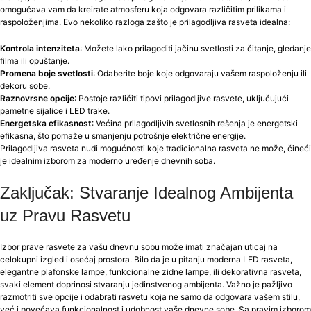
omogućava vam da kreirate atmosferu koja odgovara različitim prilikama i
raspoloženjima. Evo nekoliko razloga zašto je prilagodljiva rasveta idealna:
Kontrola intenziteta
: Možete lako prilagoditi jačinu svetlosti za čitanje, gledanje
filma ili opuštanje.
Promena boje svetlosti
: Odaberite boje koje odgovaraju vašem raspoloženju ili
dekoru sobe.
Raznovrsne opcije
: Postoje različiti tipovi prilagodljive rasvete, uključujući
pametne sijalice i LED trake.
Energetska efikasnost
: Većina prilagodljivih svetlosnih rešenja je energetski
efikasna, što pomaže u smanjenju potrošnje električne energije.
Prilagodljiva rasveta nudi mogućnosti koje tradicionalna rasveta ne može, čineći
je idealnim izborom za moderno uređenje dnevnih soba.
Zaključak: Stvaranje Idealnog Ambijenta
uz Pravu Rasvetu
Izbor prave rasvete za vašu dnevnu sobu može imati značajan uticaj na
celokupni izgled i osećaj prostora. Bilo da je u pitanju moderna LED rasveta,
elegantne plafonske lampe, funkcionalne zidne lampe, ili dekorativna rasveta,
svaki element doprinosi stvaranju jedinstvenog ambijenta. Važno je pažljivo
razmotriti sve opcije i odabrati rasvetu koja ne samo da odgovara vašem stilu,
već i povećava funkcionalnost i udobnost vaše dnevne sobe. Sa pravim izborom