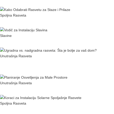
Trendovi u Spoljašnjoj Rasveti za 2024. Godinu
Spoljna Rasveta
Kako Odabrati Rasvetu za Staze i Prilaze
Slavine
Vodič za Instalaciju Slavina
Unutrašnja Rasveta
Ugradna ili Nadgradna Rasveta: Šta je Bolje za Vaš
dom?
Unutrašnja Rasveta
Saveti za osvetljenje malih prostora
Spoljna Rasveta
Solarna Spoljašnja Rasveta: Prednosti i Kako je