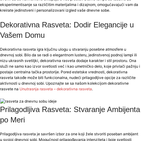
eksperimentisanje sa različitim materijalima i dizajnom, omogućavajući vam da
kreirate jedinstveni i personalizovani izgled vaše dnevne sobe.
Dekorativna Rasveta: Dodir Elegancije u
Vašem Domu
Dekorativna rasveta igra ključnu ulogu u stvaranju posebne atmosfere u
dnevnoj sobi. Bilo da se radi o elegantnom lusteru, jedinstvenoj podnoj lampi ili
nizu ukrasnih svetiljki, dekorativna rasveta dodaje karakter i stil prostoru. Ona
služi ne samo kao izvor svetlosti već i kao umetničko delo, koje privlači pažnju i
postaje centralna tačka prostorije. Pored estetske vrednosti, dekorativna
rasveta takođe može biti funkcionalna, nudeći prilagodljive opcije za različite
aktivnosti u dnevnoj sobi. Upoznajte se sa našom kolekcijom dekorativne
rasvete na
Unutrasnja rasveta – dekorativna rasveta
.
Prilagodljiva Rasveta: Stvaranje Ambijenta
po Meri
Prilagodljiva rasveta je savršen izbor za one koji žele stvoriti poseban ambijent
u svojoj dnevnoj sobi. Mogućnost prilagođavanja intenziteta i boje svetlosti