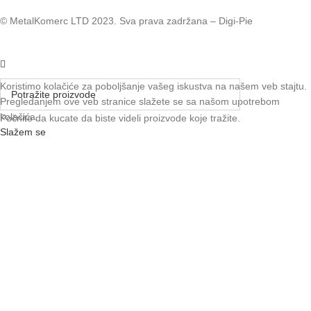
© MetalKomerc LTD 2023. Sva prava zadržana – Digi-Pie
Koristimo kolačiće za poboljšanje vašeg iskustva na našem veb stajtu.
Pregledanjem ove veb stranice slažete se sa našom upotrebom
kolačića.
Počnite da kucate da biste videli proizvode koje tražite.
Slažem se