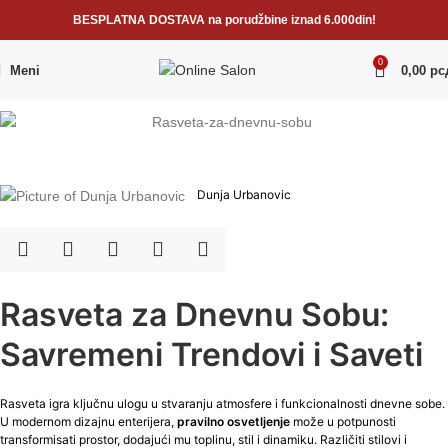
BESPLATNA DOSTAVA na porudžbine iznad 6.000din!
0
Meni
0,00
рс
Dunja Urbanovic
Rasveta za Dnevnu Sobu:
Savremeni Trendovi i Saveti
Rasveta igra ključnu ulogu u stvaranju atmosfere i funkcionalnosti dnevne sobe.
U modernom dizajnu enterijera,
pravilno osvetljenje
može u potpunosti
transformisati prostor, dodajući mu toplinu, stil i dinamiku. Različiti stilovi i