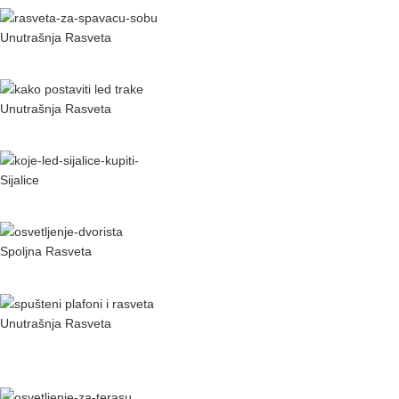
Unutrašnja Rasveta
Najbolja Rasveta za Spavaću Sobu
Unutrašnja Rasveta
Kako Postaviti LED Trake?
Sijalice
Koje LED Sijalice Kupiti?
Spoljna Rasveta
6 Najboljih Opcija za Osvetljenje Vašeg Dvorišta
Unutrašnja Rasveta
Spušteni Plafoni i Rasveta: Savršen spoj estetike i
funkcionalnosti