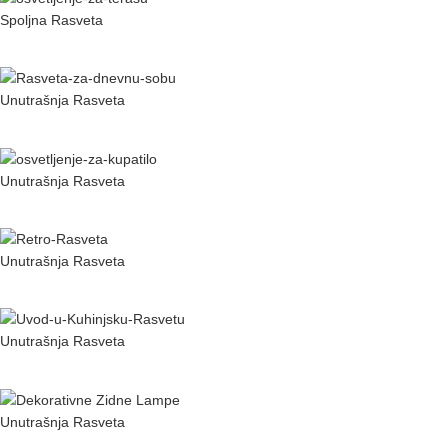
Spoljna Rasveta
Osvetljenje za Terasu: Vodič za Savršenu Atmosferu
Unutrašnja Rasveta
Rasveta za Dnevnu Sobu: Savremeni Trendovi i Saveti
Unutrašnja Rasveta
Osvetljenje za Kupatilo: Kako da Odaberete Najbolje
Unutrašnja Rasveta
Retro Rasveta za Moderni Dom
Unutrašnja Rasveta
Kuhinjska Rasveta – Sve Što Treba da Znate
Unutrašnja Rasveta
Kako Izabrati Pravu Dekorativnu Zidnu Lampu za Vaš