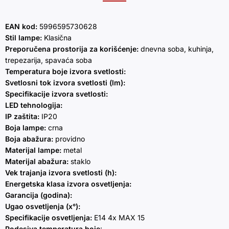
EAN kod:
5996595730628
Stil lampe:
Klasična
Preporučena prostorija za korišćenje:
dnevna soba, kuhinja,
trepezarija, spavaća soba
Temperatura boje izvora svetlosti:
Svetlosni tok izvora svetlosti (lm):
Specifikacije izvora svetlosti:
LED tehnologija:
IP zaštita:
IP20
Boja lampe:
crna
Boja abažura:
providno
Materijal lampe:
metal
Materijal abažura:
staklo
Vek trajanja izvora svetlosti (h):
Energetska klasa izvora osvetljenja:
Garancija (godina):
Ugao osvetljenja (x°):
Specifikacije osvetljenja:
E14 4x MAX 15
Podesiva temperatura boje
: