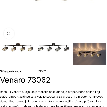
Klikni da uvećaš
Šifra proizvoda:
73062
Venaro 73062
Rabalux Venaro 4-sijalice plafonska spot lampa je preporučena onima koji
traže lampu klasičnog stila koja je pogodna za prostranije prostorije njihovog
doma. Spot lampa je izrađena od metala u crnoj boji i može se pričvrstiti za
plafon pomoću male okrugle dekorativne baze. Glave lampe su postavljene u