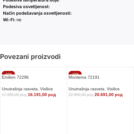
Podesiva osvetljenost:
Način podešavanja osvetljenosti:
Wi-Fi:
ne
Povezani proizvodi
-10%
-10%
Emilion 72296
Montema 72191
Unutrašnja rasveta
,
Visilice
Unutrašnja rasveta
,
Visilice
16.191,00
рсд
20.691,00
рсд
17.990,00
рсд
22.990,00
рсд
DODAJ U KORPU
DODAJ U KORPU