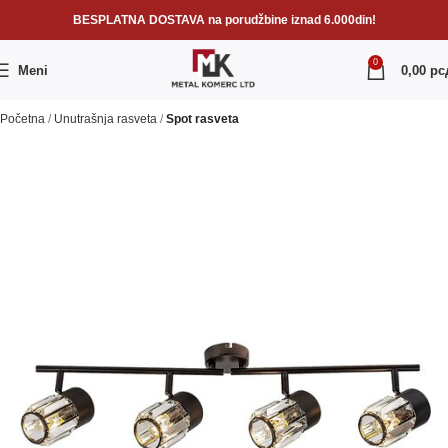
BESPLATNA DOSTAVA na porudžbine iznad 6.000din!
0
Meni
0,00
рс
Početna
Unutrašnja rasveta
Spot rasveta