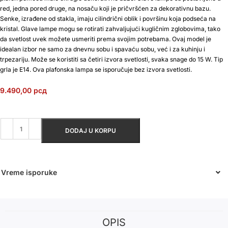
red, jedna pored druge, na nosaču koji je pričvršćen za dekorativnu bazu.
Senke, izrađene od stakla, imaju cilindrični oblik i površinu koja podseća na
kristal. Glave lampe mogu se rotirati zahvaljujući kugličnim zglobovima, tako
da svetlost uvek možete usmeriti prema svojim potrebama. Ovaj model je
idealan izbor ne samo za dnevnu sobu i spavaću sobu, već i za kuhinju i
trpezariju. Može se koristiti sa četiri izvora svetlosti, svaka snage do 15 W. Tip
grla je E14. Ova plafonska lampa se isporučuje bez izvora svetlosti.
9.490,00
рсд
DODAJ U KORPU
Vreme isporuke
OPIS