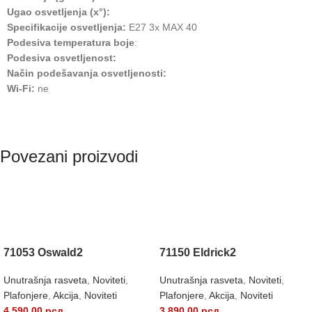
Ugao osvetljenja (x°):
Specifikacije osvetljenja:
E27 3x MAX 40
Podesiva temperatura boje
:
Podesiva osvetljenost:
Način podešavanja osvetljenosti:
Wi-Fi:
ne
Povezani proizvodi
71053 Oswald2
71150 Eldrick2
Unutrašnja rasveta
,
Noviteti
,
Unutrašnja rasveta
,
Noviteti
,
Plafonjere
,
Akcija
,
Noviteti
Plafonjere
,
Akcija
,
Noviteti
4.590,00
рсд
3.890,00
рсд