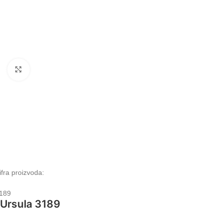
Klikni da uvećaš
ifra proizvoda:
189
Ursula 3189