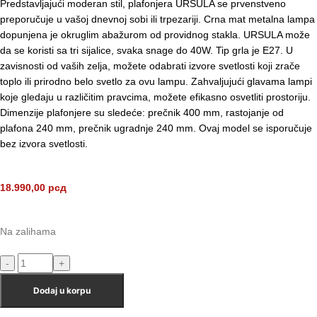
Predstavljajuc
i moderan stil, plafonjera URSULA se prvenstveno
preporu
č
uje u va
š
oj dnevnoj sobi ili trpezariji. Crna mat metalna lampa
dopunjena je okruglim aba
ž
urom od providnog stakla. URSULA mo
ž
e
da se koristi sa tri sijalice, svaka snage do 40W. Tip grla je E27. U
zavisnosti od va
š
ih zelja, mo
ž
ete odabrati izvore svetlosti koji zra
č
e
toplo ili prirodno belo svetlo za ovu lampu. Zahvaljujuc
i glavama lampi
koje gledaju u razli
č
itim pravcima, mo
ž
ete efikasno osvetliti prostoriju.
Dimenzije plafonjere su sledec
e: pre
č
nik 400 mm, rastojanje od
plafona 240 mm, pre
č
nik ugradnje 240 mm. Ovaj model se isporu
č
uje
bez izvora svetlosti.
18.990,00
рсд
Na zalihama
Dodaj u korpu