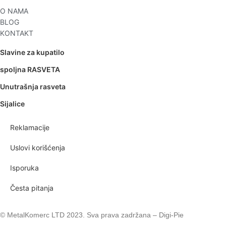
O NAMA
BLOG
KONTAKT
Slavine za kupatilo
spoljna RASVETA
Unutrašnja rasveta
Sijalice
Reklamacije
Uslovi korišćenja
Isporuka
Česta pitanja
© MetalKomerc LTD 2023. Sva prava zadržana – Digi-Pie