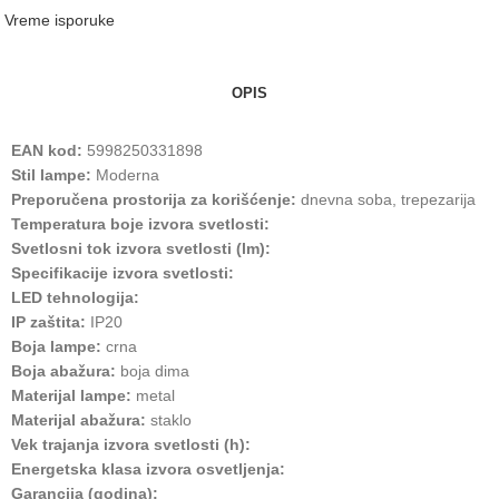
Vreme isporuke
OPIS
EAN kod:
5998250331898
Stil lampe:
Moderna
Preporučena prostorija za korišćenje:
dnevna soba, trepezarija
Temperatura boje izvora svetlosti:
Svetlosni tok izvora svetlosti (lm):
Specifikacije izvora svetlosti:
LED tehnologija:
IP zaštita:
IP20
Boja lampe:
crna
Boja abažura:
boja dima
Materijal lampe:
metal
Materijal abažura:
staklo
Vek trajanja izvora svetlosti (h):
Energetska klasa izvora osvetljenja:
Garancija (godina):