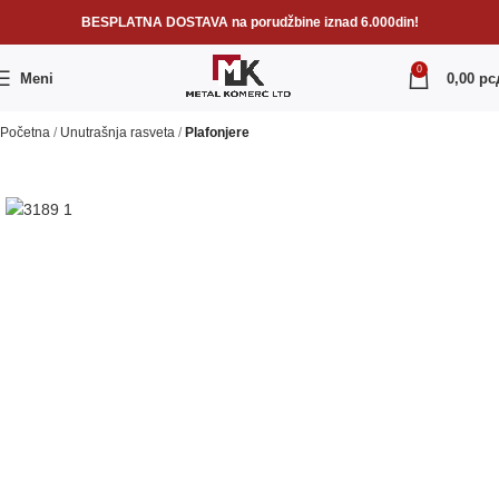
BESPLATNA DOSTAVA na porudžbine iznad 6.000din!
0
Meni
0,00
рс
Početna
Unutrašnja rasveta
Plafonjere