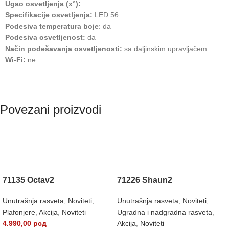
Ugao osvetljenja (x°):
Specifikacije osvetljenja:
LED 56
Podesiva temperatura boje
: da
Podesiva osvetljenost:
da
Način podešavanja osvetljenosti:
sa daljinskim upravljačem
Wi-Fi:
ne
Povezani proizvodi
71135 Octav2
71226 Shaun2
Unutrašnja rasveta
,
Noviteti
,
Unutrašnja rasveta
,
Noviteti
,
Plafonjere
,
Akcija
,
Noviteti
Ugradna i nadgradna rasveta
,
4.990,00
рсд
Akcija
,
Noviteti