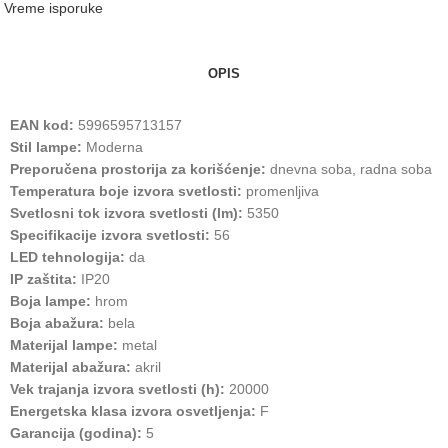
Vreme isporuke
OPIS
EAN kod:
5996595713157
Stil lampe:
Moderna
Preporučena prostorija za korišćenje:
dnevna soba, radna soba
Temperatura boje izvora svetlosti:
promenljiva
Svetlosni tok izvora svetlosti (lm):
5350
Specifikacije izvora svetlosti:
56
LED tehnologija:
da
IP zaštita:
IP20
Boja lampe:
hrom
Boja abažura:
bela
Materijal lampe:
metal
Materijal abažura:
akril
Vek trajanja izvora svetlosti (h):
20000
Energetska klasa izvora osvetljenja:
F
Garancija (godina):
5