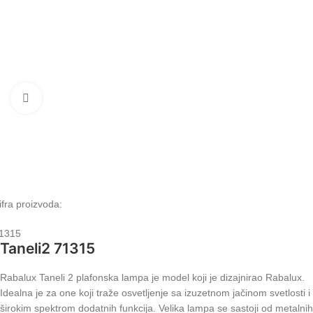
Klikni da uvećaš
ifra proizvoda:
1315
Taneli2 71315
Rabalux Taneli 2 plafonska lampa je model koji je dizajnirao Rabalux.
Idealna je za one koji traže osvetljenje sa izuzetnom jačinom svetlosti i
širokim spektrom dodatnih funkcija. Velika lampa se sastoji od metalnih