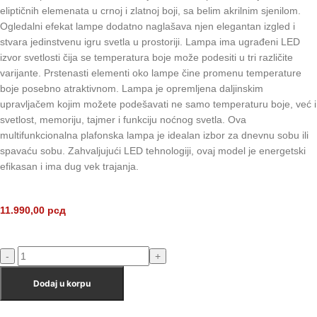
eliptičnih elemenata u crnoj i zlatnoj boji, sa belim akrilnim sjenilom.
Ogledalni efekat lampe dodatno naglašava njen elegantan izgled i
stvara jedinstvenu igru svetla u prostoriji. Lampa ima ugrađeni LED
izvor svetlosti čija se temperatura boje može podesiti u tri različite
varijante. Prstenasti elementi oko lampe čine promenu temperature
boje posebno atraktivnom. Lampa je opremljena daljinskim
upravljačem kojim možete podešavati ne samo temperaturu boje, već i
svetlost, memoriju, tajmer i funkciju noćnog svetla. Ova
multifunkcionalna plafonska lampa je idealan izbor za dnevnu sobu ili
spavaću sobu. Zahvaljujući LED tehnologiji, ovaj model je energetski
efikasan i ima dug vek trajanja.
11.990,00
рсд
Dodaj u korpu