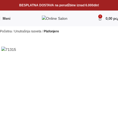
BESPLATNA DOSTAVA na porudžbine iznad 6.000din!
0
Meni
0,00
рс
Početna
Unutrašnja rasveta
Plafonjere