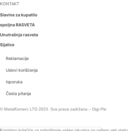
KONTAKT
Slavine za kupatilo
spoljna RASVETA
Unutrašnja rasveta
Sijalice
Reklamacije
Uslovi korišćenja
Isporuka
Česta pitanja
© MetalKomerc LTD 2023. Sva prava zadržana – Digi-Pie
Koristimo kolačiće za poboljšanje vašeg iskustva na našem veb stajtu.