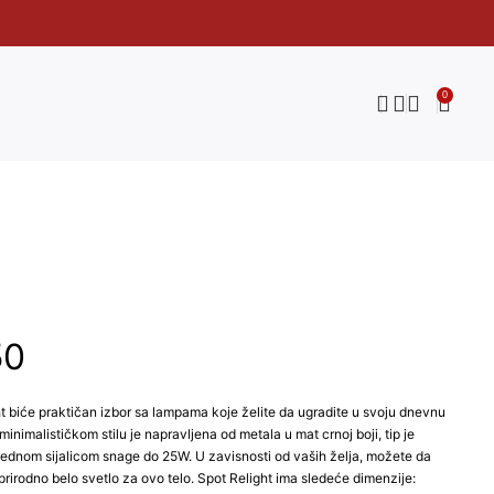
0
50
biće praktičan izbor sa lampama koje želite da ugradite u svoju dnevnu
minimalističkom stilu je napravljena od metala u mat crnoj boji, tip je
 jednom sijalicom snage do 25W. U zavisnosti od vaših želja, možete da
i prirodno belo svetlo za ovo telo. Spot Relight ima sledeće dimenzije: