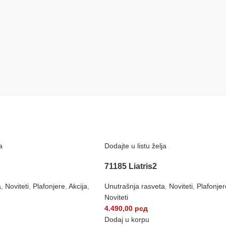
a
Dodajte u listu želja
71185 Liatris2
a
,
Noviteti
,
Plafonjere
,
Akcija
,
Unutrašnja rasveta
,
Noviteti
,
Plafonjer
Noviteti
4.490,00
рсд
Dodaj u korpu