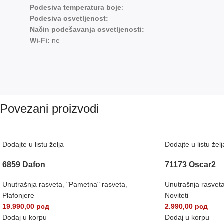
Podesiva temperatura boje
:
Podesiva osvetljenost:
Način podešavanja osvetljenosti:
Wi-Fi:
ne
Povezani proizvodi
Dodajte u listu želja
Dodajte u listu želj
6859 Dafon
71173 Oscar2
Unutrašnja rasveta
,
"Pametna" rasveta
,
Unutrašnja rasvet
Plafonjere
Noviteti
19.990,00
рсд
2.990,00
рсд
Dodaj u korpu
Dodaj u korpu