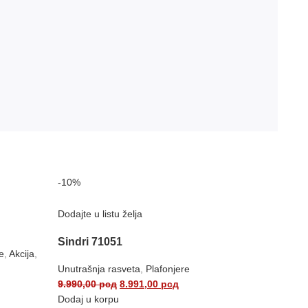
-10%
Dodajte u listu želja
Sindri 71051
e
,
Akcija
,
Unutrašnja rasveta
,
Plafonjere
9.990,00
рсд
8.991,00
рсд
Dodaj u korpu