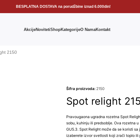
BESPLATNA DOSTAVA na porudžbine iznad 6.000din!
Akcije
Noviteti
Shop
Kategorije
O Nama
Kontakt
ight 2150
Šifra proizvoda:
2150
Spot relight 21
Pravougaona ugradna rozetna Spot Relight 
sobu, kuhinju ili predsoblje. Ova rozetna u 
GU5.3. Spot Relight može da se koristi sa
izaberete izvor svetlosti koji zrači toplo il