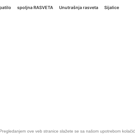
patilo
spoljna RASVETA
Unutrašnja rasveta
Sijalice
. Pregledanjem ove veb stranice slažete se sa našom upotrebom kolačić