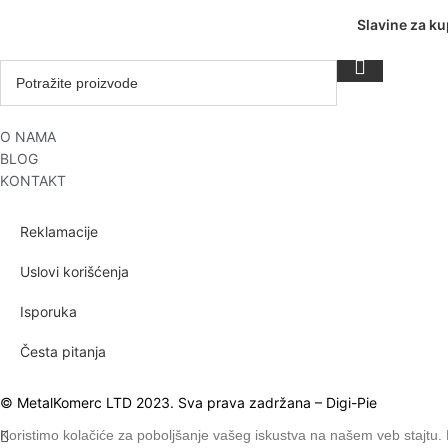
Slavine za ku
O NAMA
BLOG
KONTAKT
Reklamacije
Uslovi korišćenja
Isporuka
Česta pitanja
© MetalKomerc LTD 2023. Sva prava zadržana – Digi-Pie
Koristimo kolačiće za poboljšanje vašeg iskustva na našem veb stajtu