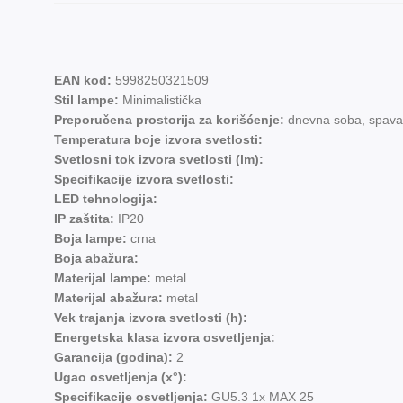
EAN kod:
5998250321509
Stil lampe:
Minimalistička
Preporučena prostorija za korišćenje:
dnevna soba, spava
Temperatura boje izvora svetlosti:
Svetlosni tok izvora svetlosti (lm):
Specifikacije izvora svetlosti:
LED tehnologija:
IP zaštita:
IP20
Boja lampe:
crna
Boja abažura:
Materijal lampe:
metal
Materijal abažura:
metal
Vek trajanja izvora svetlosti (h):
Energetska klasa izvora osvetljenja:
Garancija (godina):
2
Ugao osvetljenja (x°):
Specifikacije osvetljenja:
GU5.3 1x MAX 25