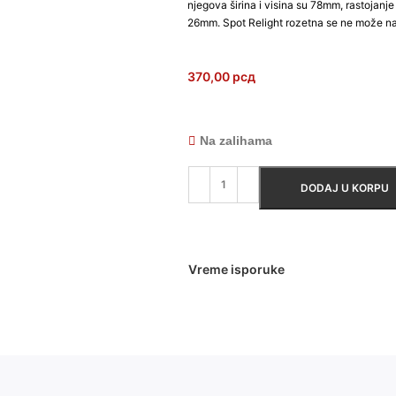
njegova širina i visina su 78mm, rastojan
26mm. Spot Relight rozetna se ne može nagi
370,00
рсд
Na zalihama
DODAJ U KORPU
Vreme isporuke