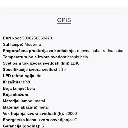
OPIS
EAN kod:
5998250350479
Stil lampe:
Moderna
Preporučena prostorija za korišćenje:
dnevna soba, radna soba
Temperatura boje izvora svetlosti:
toplo bela
Svetlosni tok izvora svetlosti (lm):
1140
Specifikacije izvora svetlosti:
18
LED tehnologija:
da
IP zaštita:
IP20
Boja lampe:
bela
Boja abažura:
Materijal lampe:
metal
Materijal abažura:
metal
Vek trajanja izvora svetlosti (h):
20000
Energetska klasa izvora osvetljenja:
G
Garancija (godina):
5