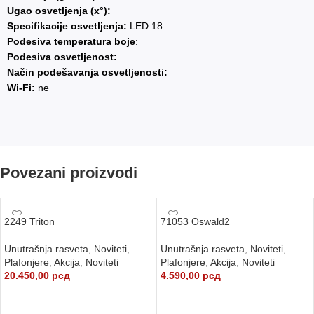
Ugao osvetljenja (x°):
Specifikacije osvetljenja:
LED 18
Podesiva temperatura boje
:
Podesiva osvetljenost:
Način podešavanja osvetljenosti:
Wi-Fi:
ne
Povezani proizvodi
2249 Triton
71053 Oswald2
Unutrašnja rasveta
,
Noviteti
,
Unutrašnja rasveta
,
Noviteti
,
Plafonjere
,
Akcija
,
Noviteti
Plafonjere
,
Akcija
,
Noviteti
20.450,00
рсд
4.590,00
рсд
DODAJ U KORPU
DODAJ U KORPU