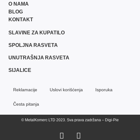
O NAMA
BLOG
KONTAKT
SLAVINE ZA KUPATILO
SPOLJNA RASVETA
UNUTRAŠNJA RASVETA
SIJALICE
Reklamacije
Uslovi korišćenja
Isporuka
Česta pitanja
© MetalKomerc LTD 2023. Sva prava zadržana – Digi-Pie