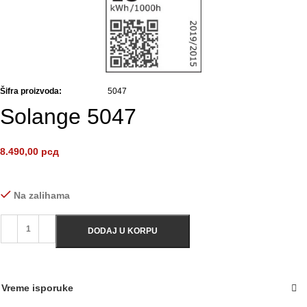
Šifra proizvoda:
5047
Solange 5047
8.490,00
рсд
Na zalihama
DODAJ U KORPU
Vreme isporuke