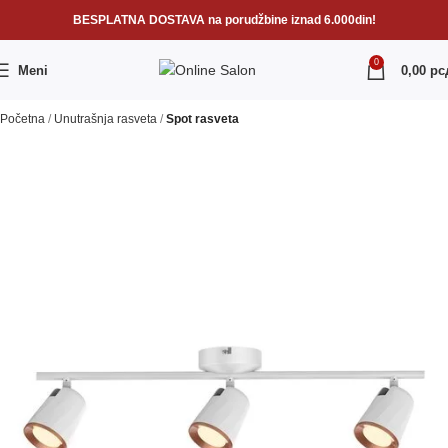
BESPLATNA DOSTAVA na porudžbine iznad 6.000din!
0
Meni
0,00
рс
Početna
Unutrašnja rasveta
Spot rasveta