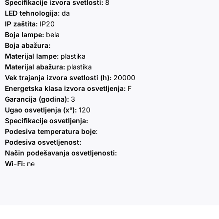
Specifikacije izvora svetlosti:
8
LED tehnologija:
da
IP zaštita:
IP20
Boja lampe:
bela
Boja abažura:
Materijal lampe:
plastika
Materijal abažura:
plastika
Vek trajanja izvora svetlosti (h):
20000
Energetska klasa izvora osvetljenja:
F
Garancija (godina):
3
Ugao osvetljenja (x°):
120
Specifikacije osvetljenja:
Podesiva temperatura boje
:
Podesiva osvetljenost:
Način podešavanja osvetljenosti:
Wi-Fi:
ne