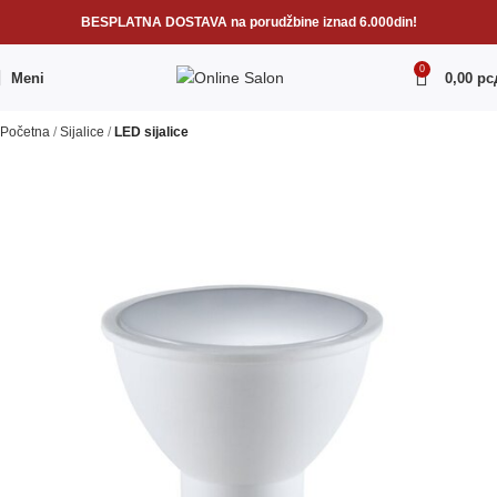
BESPLATNA DOSTAVA na porudžbine iznad 6.000din!
0
Meni
0,00
рс
Početna
Sijalice
LED sijalice