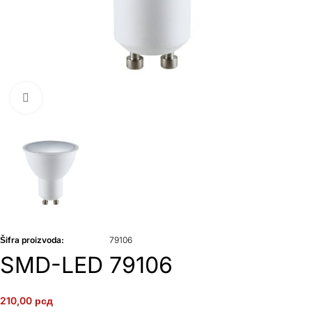
Klikni da uvećaš
Šifra proizvoda:
79106
SMD-LED 79106
210,00
рсд