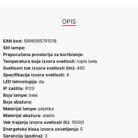
OPIS
EAN kod:
5996595791018
Stil lampe:
Preporučena prostorija za korišćenje:
Temperatura boje izvora svetlosti:
toplo bela
Svetlosni tok izvora svetlosti (lm):
450
Specifikacije izvora svetlosti:
4
LED tehnologija:
da
IP zaštita:
IP20
Boja lampe:
bela
Boja abažura:
Materijal lampe:
plastika
Materijal abažura:
staklo
Vek trajanja izvora svetlosti (h):
15000
Energetska klasa izvora osvetljenja:
E
Garancija (godina):
3