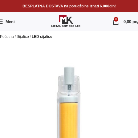
BESPLATNA DOSTAVA na porudžbine iznad 6.000din!
0
Meni
0,00
рс
Početna
Sijalice
LED sijalice