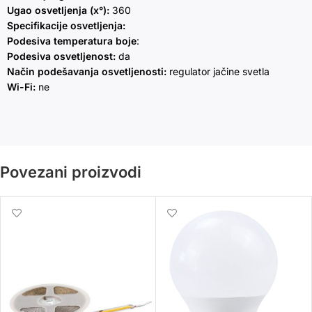
Ugao osvetljenja (x°):
360
Specifikacije osvetljenja:
Podesiva temperatura boje
:
Podesiva osvetljenost:
da
Način podešavanja osvetljenosti:
regulator jačine svetla
Wi-Fi:
ne
Povezani proizvodi