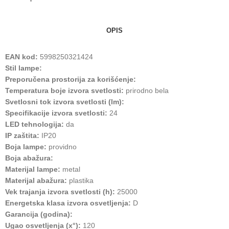
OPIS
EAN kod:
5998250321424
Stil lampe:
Preporučena prostorija za korišćenje:
Temperatura boje izvora svetlosti:
prirodno bela
Svetlosni tok izvora svetlosti (lm):
Specifikacije izvora svetlosti:
24
LED tehnologija:
da
IP zaštita:
IP20
Boja lampe:
providno
Boja abažura:
Materijal lampe:
metal
Materijal abažura:
plastika
Vek trajanja izvora svetlosti (h):
25000
Energetska klasa izvora osvetljenja:
D
Garancija (godina):
Ugao osvetljenja (x°):
120