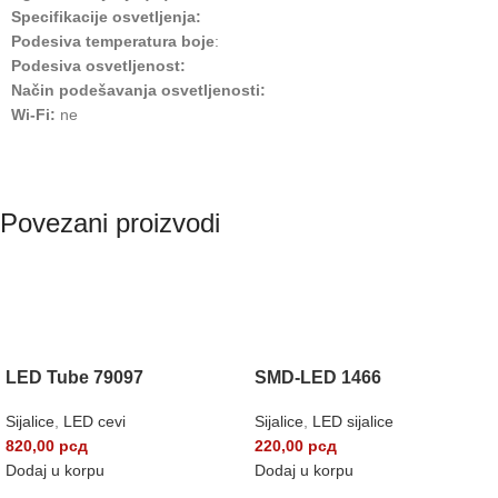
Specifikacije osvetljenja:
Podesiva temperatura boje
:
Podesiva osvetljenost:
Način podešavanja osvetljenosti:
Wi-Fi:
ne
Povezani proizvodi
LED Tube 79097
SMD-LED 1466
Sijalice
,
LED cevi
Sijalice
,
LED sijalice
820,00
рсд
220,00
рсд
Dodaj u korpu
Dodaj u korpu