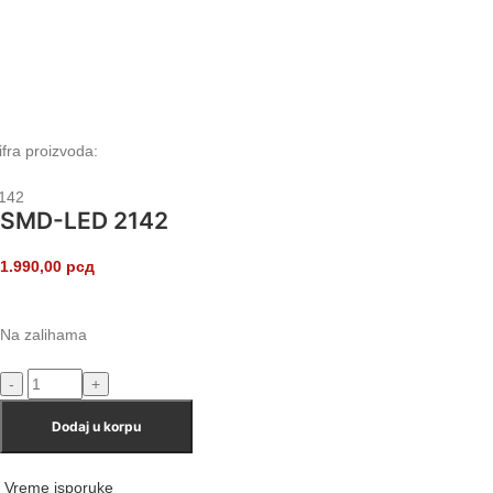
ifra proizvoda:
142
SMD-LED 2142
1.990,00
рсд
Na zalihama
Dodaj u korpu
Vreme isporuke