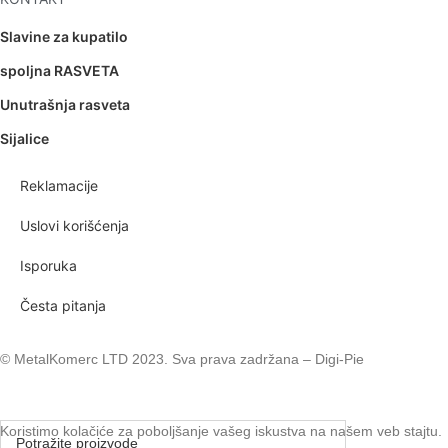
Slavine za kupatilo
spoljna RASVETA
Unutrašnja rasveta
Sijalice
Reklamacije
Uslovi korišćenja
Isporuka
Česta pitanja
© MetalKomerc LTD 2023. Sva prava zadržana – Digi-Pie
Koristimo kolačiće za poboljšanje vašeg iskustva na našem veb stajtu.