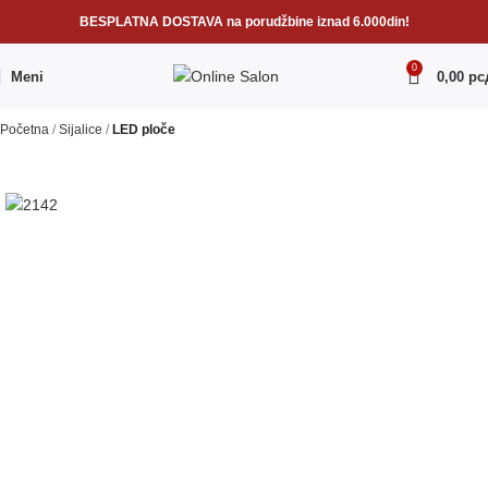
BESPLATNA DOSTAVA na porudžbine iznad 6.000din!
0
Meni
0,00
рс
Početna
Sijalice
LED ploče