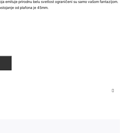
oja emituje prirodnu belu svetlost ograničeni su samo vašom fantazijom.
tojanje od plafona je 45mm.