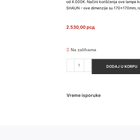
od 4.000K. Načini korišćenja ove lampe k
SHAUN – ove dimenzije su 170x170mm, ras
2.530,00
рсд
Na zalihama
DODAJ U KORPU
Vreme isporuke