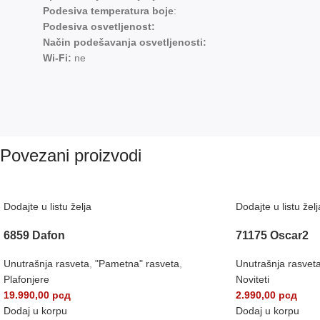
Podesiva temperatura boje
:
Podesiva osvetljenost:
Način podešavanja osvetljenosti:
Wi-Fi:
ne
Povezani proizvodi
Dodajte u listu želja
Dodajte u listu želj
6859 Dafon
71175 Oscar2
Unutrašnja rasveta
,
"Pametna" rasveta
,
Unutrašnja rasvet
Plafonjere
Noviteti
19.990,00
рсд
2.990,00
рсд
Dodaj u korpu
Dodaj u korpu