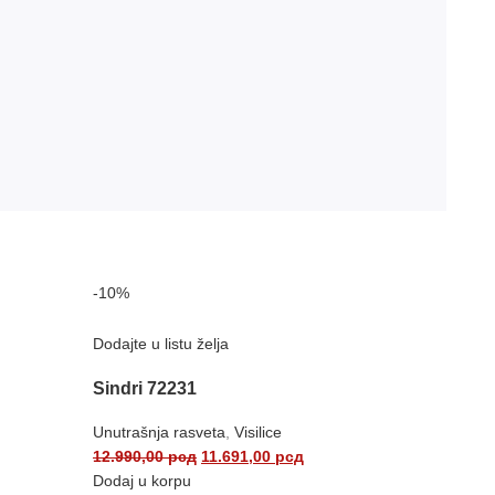
-10%
Dodajte u listu želja
Sindri 72231
Unutrašnja rasveta
,
Visilice
12.990,00
рсд
11.691,00
рсд
Dodaj u korpu