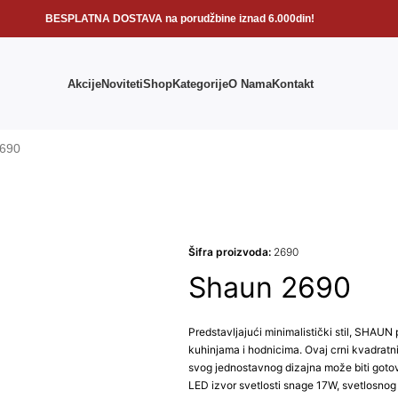
BESPLATNA DOSTAVA na porudžbine iznad 6.000din!
Akcije
Noviteti
Shop
Kategorije
O Nama
Kontakt
690
Šifra proizvoda:
2690
Shaun 2690
Predstavljajući minimalistički stil, SHA
kuhinjama i hodnicima. Ovaj crni kvadratn
svog jednostavnog dizajna može biti got
LED izvor svetlosti snage 17W, svetlosnog