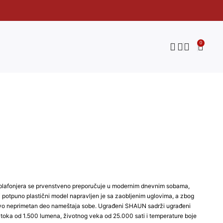
0
UN plafonjera se prvenstveno preporučuje u modernim dnevnim sobama,
i potpuno plastični model napravljen je sa zaobljenim uglovima, a zbog
ovo neprimetan deo nameštaja sobe. Ugrađeni SHAUN sadrži ugrađeni
 toka od 1.500 lumena, životnog veka od 25.000 sati i temperature boje