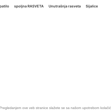
patilo
spoljna RASVETA
Unutrašnja rasveta
Sijalice
. Pregledanjem ove veb stranice slažete se sa našom upotrebom kolačić