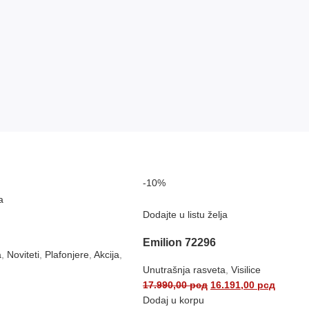
-10%
a
Dodajte u listu želja
Emilion 72296
a
,
Noviteti
,
Plafonjere
,
Akcija
,
Unutrašnja rasveta
,
Visilice
17.990,00
рсд
16.191,00
рсд
Dodaj u korpu