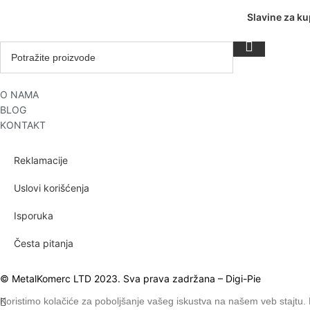
Slavine za ku
O NAMA
BLOG
KONTAKT
Reklamacije
Uslovi korišćenja
Isporuka
Česta pitanja
© MetalKomerc LTD 2023. Sva prava zadržana – Digi-Pie
Koristimo kolačiće za poboljšanje vašeg iskustva na našem veb stajtu