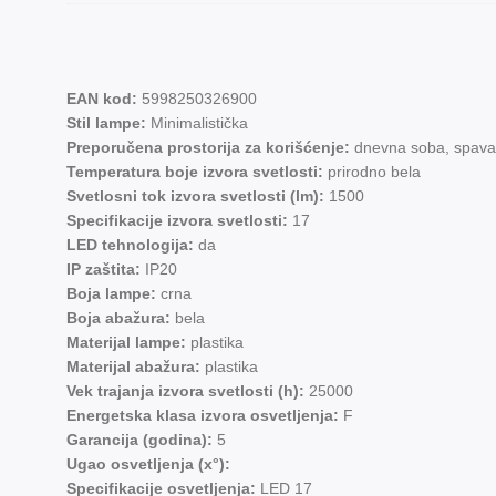
EAN kod:
5998250326900
Stil lampe:
Minimalistička
Preporučena prostorija za korišćenje:
dnevna soba, spava
Temperatura boje izvora svetlosti:
prirodno bela
Svetlosni tok izvora svetlosti (lm):
1500
Specifikacije izvora svetlosti:
17
LED tehnologija:
da
IP zaštita:
IP20
Boja lampe:
crna
Boja abažura:
bela
Materijal lampe:
plastika
Materijal abažura:
plastika
Vek trajanja izvora svetlosti (h):
25000
Energetska klasa izvora osvetljenja:
F
Garancija (godina):
5
Ugao osvetljenja (x°):
Specifikacije osvetljenja:
LED 17