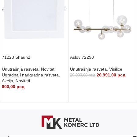
71223 Shaun2
Aslov 72298
Unutrašnja rasveta
,
Noviteti
,
Unutrašnja rasveta
,
Visilice
Ugradna i nadgradna rasveta
,
26.991,00
рсд
29.990,00
рсд
Akcija
,
Noviteti
DODAJ U KORPU
800,00
рсд
DODAJ U KORPU