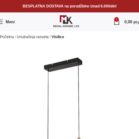
BESPLATNA DOSTAVA na porudžbine iznad 6.000din!
0
Meni
0,00
рс
Početna
Unutrašnja rasveta
Visilice