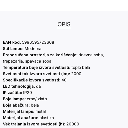
OPIS
EAN kod:
5996595723668
Stil lampe:
Moderna
Preporučena prostorija za korišćenje:
dnevna soba,
trepezarija, spavaća soba
Temperatura boje izvora svetlosti:
toplo bela
Svetlosni tok izvora svetlosti (lm):
2000
Specifikacije izvora svetlosti:
40
LED tehnologija:
da
IP zaštita:
IP20
Boja lampe:
crno/ zlato
Boja abažura:
bela
Materijal lampe:
metal
Materijal abažura:
plastika
Vek trajanja izvora svetlosti (h):
20000