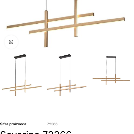
Klikni da uvećaš
Šifra proizvoda:
72366