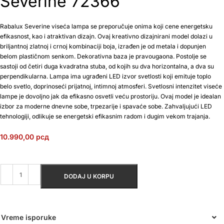
Severine 72366
Rabalux Severine viseća lampa se preporučuje onima koji cene energetsku
efikasnost, kao i atraktivan dizajn. Ovaj kreativno dizajnirani model dolazi u
briljantnoj zlatnoj i crnoj kombinaciji boja, izrađen je od metala i dopunjen
belom plastičnom senkom. Dekorativna baza je pravougaona. Postolje se
sastoji od četiri duga kvadratna stuba, od kojih su dva horizontalna, a dva su
perpendikularna. Lampa ima ugrađeni LED izvor svetlosti koji emituje toplo
belo svetlo, doprinoseći prijatnoj, intimnoj atmosferi. Svetlosni intenzitet viseće
lampe je dovoljno jak da efikasno osvetli veću prostoriju. Ovaj model je idealan
izbor za moderne dnevne sobe, trpezarije i spavaće sobe. Zahvaljujući LED
tehnologiji, odlikuje se energetski efikasnim radom i dugim vekom trajanja.
10.990,00
рсд
DODAJ U KORPU
Vreme isporuke