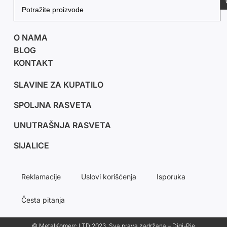
O NAMA
BLOG
KONTAKT
SLAVINE ZA KUPATILO
SPOLJNA RASVETA
UNUTRAŠNJA RASVETA
SIJALICE
Reklamacije
Uslovi korišćenja
Isporuka
Česta pitanja
© MetalKomerc LTD 2023. Sva prava zadržana – Digi-Pie