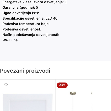
Energetska klasa izvora osvetljenja:
G
Garancija (godina):
5
Ugao osvetljenja (x°):
Specifikacije osvetljenja:
LED 40
Podesiva temperatura boje
:
Podesiva osvetljenost:
Način podešavanja osvetljenosti:
Wi-Fi:
ne
Povezani proizvodi
-10%