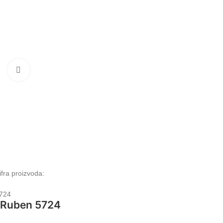
Klikni da uvećaš
ifra proizvoda:
724
Ruben 5724