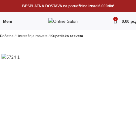
BESPLATNA DOSTAVA na porudžbine iznad 6.000din!
0
Meni
0,00
рс
Početna
Unutrašnja rasveta
Kupatilska rasveta
RASPRODATO