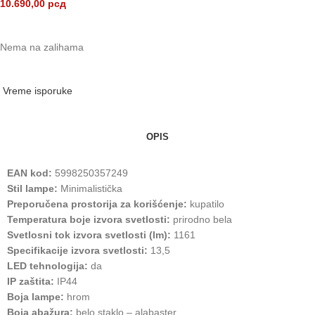
10.690,00
рсд
Nema na zalihama
Vreme isporuke
OPIS
EAN kod:
5998250357249
Stil lampe:
Minimalistička
Preporučena prostorija za korišćenje:
kupatilo
Temperatura boje izvora svetlosti:
prirodno bela
Svetlosni tok izvora svetlosti (lm):
1161
Specifikacije izvora svetlosti:
13,5
LED tehnologija:
da
IP zaštita:
IP44
Boja lampe:
hrom
Boja abažura:
belo staklo – alabaster