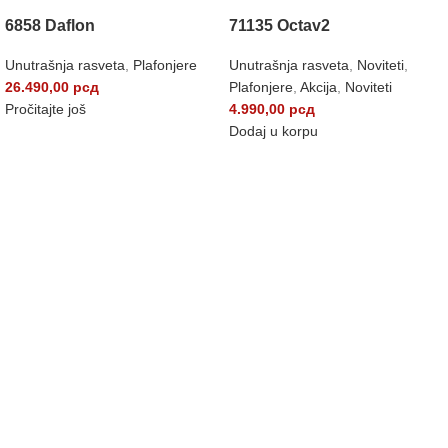
6858 Daflon
71135 Octav2
Unutrašnja rasveta
,
Plafonjere
Unutrašnja rasveta
,
Noviteti
,
26.490,00
рсд
Plafonjere
,
Akcija
,
Noviteti
Pročitajte još
4.990,00
рсд
Dodaj u korpu