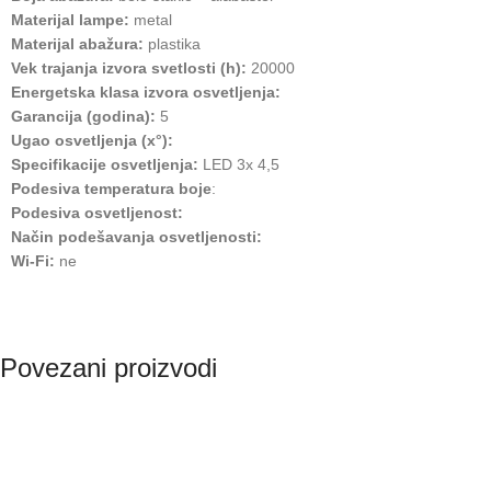
Materijal lampe:
metal
Materijal abažura:
plastika
Vek trajanja izvora svetlosti (h):
20000
Energetska klasa izvora osvetljenja:
Garancija (godina):
5
Ugao osvetljenja (x°):
Specifikacije osvetljenja:
LED 3x 4,5
Podesiva temperatura boje
:
Podesiva osvetljenost:
Način podešavanja osvetljenosti:
Wi-Fi:
ne
Povezani proizvodi
RASPRODATO