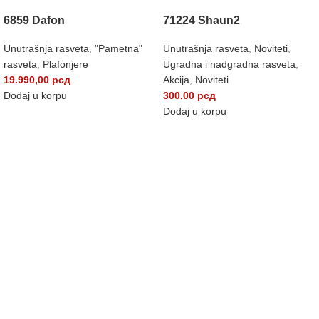
6859 Dafon
71224 Shaun2
Unutrašnja rasveta
,
"Pametna"
Unutrašnja rasveta
,
Noviteti
,
rasveta
,
Plafonjere
Ugradna i nadgradna rasveta
,
19.990,00
рсд
Akcija
,
Noviteti
Dodaj u korpu
300,00
рсд
Dodaj u korpu