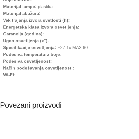
Materijal lampe:
plastika
Materijal abažura:
Vek trajanja izvora svetlosti (h):
Energetska klasa izvora osvetljenja:
Garancija (godina):
Ugao osvetljenja (x°):
Specifikacije osvetljenja:
E27 1x MAX 60
Podesiva temperatura boje
:
Podesiva osvetljenost:
Način podešavanja osvetljenosti:
Wi-Fi:
Povezani proizvodi