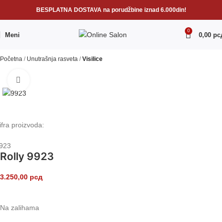
BESPLATNA DOSTAVA na porudžbine iznad 6.000din!
0
Meni
0,00
рс
Početna
Unutrašnja rasveta
Visilice
Klikni da uvećaš
ifra proizvoda:
923
Rolly 9923
3.250,00
рсд
Na zalihama