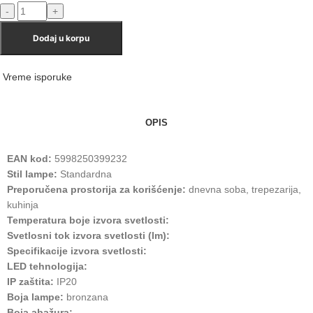
Dodaj u korpu
Vreme isporuke
OPIS
EAN kod:
5998250399232
Stil lampe:
Standardna
Preporučena prostorija za korišćenje:
dnevna soba, trepezarija,
kuhinja
Temperatura boje izvora svetlosti:
Svetlosni tok izvora svetlosti (lm):
Specifikacije izvora svetlosti:
LED tehnologija:
IP zaštita:
IP20
Boja lampe:
bronzana
Boja abažura: