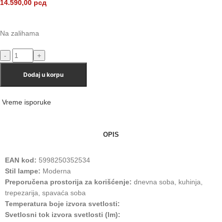
14.590,00
рсд
Na zalihama
Dodaj u korpu
Vreme isporuke
OPIS
EAN kod:
5998250352534
Stil lampe:
Moderna
Preporučena prostorija za korišćenje:
dnevna soba, kuhinja,
trepezarija, spavaća soba
Temperatura boje izvora svetlosti:
Svetlosni tok izvora svetlosti (lm):