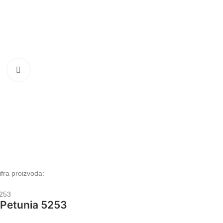
Klikni da uvećaš
ifra proizvoda:
253
Petunia 5253