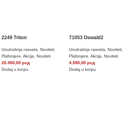
2249 Triton
71053 Oswald2
Unutrašnja rasveta
,
Noviteti
,
Unutrašnja rasveta
,
Noviteti
,
Plafonjere
,
Akcija
,
Noviteti
Plafonjere
,
Akcija
,
Noviteti
20.450,00
рсд
4.590,00
рсд
Dodaj u korpu
Dodaj u korpu