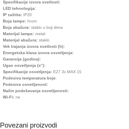
Specifikacije izvora svetlosti:
LED tehnologija:
IP zaštita:
IP20
Boja lampe:
hrom
Boja abažura:
staklo u boji dima
Materijal lampe:
metal
Materijal abažura:
staklo
Vek trajanja izvora svetlosti (h):
Energetska klasa izvora osvetljenja:
Garancija (godina):
Ugao osvetljenja (x°):
Specifikacije osvetljenja:
E27 3x MAX 15
Podesiva temperatura boje
:
Podesiva osvetljenost:
Način podešavanja osvetljenosti:
Wi-Fi:
ne
Povezani proizvodi