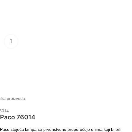
Klikni da uvećaš
ifra proizvoda:
6014
Paco 76014
Paco stojeća lampa se prvenstveno preporučuje onima koji bi bili