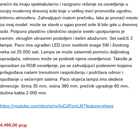
srećni da imaju spektakularno i razigrano rešenje za osvetljenje u
svojoj modernoj dnevnoj sobi koje u velikoj meri promoviše ugodnu,
intimnu atmosferu. Zahvaljujući malom prečniku, lako je pronaći mesto
za ovaj model: može se staviti u ugao pored sofe ili bilo gde u dnevnoj
sobi. Potpuno plastično cilindrično stojeće svetlo upotpunjeno je
ravnim, okruglim ukrasnim postoljem i belim abažurom. Set sadrži 2
lampe. Paco ima ugrađen LED izvor svetlosti snage 5W i životnog
veka od 25.000 sati. Lampa se može zatamniti pomoću daljinskog
upravljača, odnosno može se podesiti njena osvetljenost. Takođe je
sposoban za RGB osvetljenje, pa se zahvaljujući podesivim bojama
prilagođava našem trenutnom raspoloženju i podržava odmor i
opuštanje u večernjim satima. Paco stojeća lampa ima sledeće
dimenzije: širina 35 mm, visina 380 mm, prečnik ugradnje 80 mm,
dužina kabla 2.000 mm.
https://youtube.com/shorts/vvXoOJPzmLM?feature=share
4.490,00
рсд