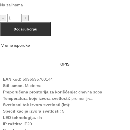
Na zalihama
Dodaj u korpu
Vreme isporuke
OPIS
EAN kod:
5996595760144
Stil lampe:
Moderna
Preporučena prostorija za korišćenje:
dnevna soba
Temperatura boje izvora svetlosti:
promenljiva
Svetlosni tok izvora svetlosti (lm):
Specifikacije izvora svetlosti:
5
LED tehnologija:
da
IP zaštita:
IP20