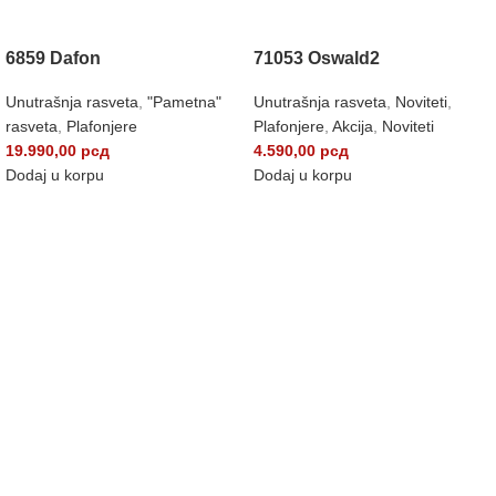
6859 Dafon
71053 Oswald2
Unutrašnja rasveta
,
"Pametna"
Unutrašnja rasveta
,
Noviteti
,
rasveta
,
Plafonjere
Plafonjere
,
Akcija
,
Noviteti
19.990,00
рсд
4.590,00
рсд
Dodaj u korpu
Dodaj u korpu