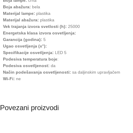
Boja lampe:
crna
Boja abažura:
bela
Materijal lampe:
plastika
Materijal abažura:
plastika
Vek trajanja izvora svetlosti (h):
25000
Energetska klasa izvora osvetljenja:
Garancija (godina):
5
Ugao osvetljenja (x°):
Specifikacije osvetljenja:
LED 5
Podesiva temperatura boje
:
Podesiva osvetljenost:
da
Način podešavanja osvetljenosti:
sa daljinskim upravljačem
Wi-Fi:
ne
Povezani proizvodi