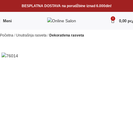
BESPLATNA DOSTAVA na porudžbine iznad 6.000din!
0
Meni
0,00
рс
Početna
Unutrašnja rasveta
Dekorativna rasveta