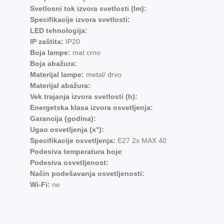
Svetlosni tok izvora svetlosti (lm):
Specifikacije izvora svetlosti:
LED tehnologija:
IP zaštita:
IP20
Boja lampe:
mat crno
Boja abažura:
Materijal lampe:
metal/ drvo
Materijal abažura:
Vek trajanja izvora svetlosti (h):
Energetska klasa izvora osvetljenja:
Garancija (godina):
Ugao osvetljenja (x°):
Specifikacije osvetljenja:
E27 2x MAX 40
Podesiva temperatura boje
:
Podesiva osvetljenost:
Način podešavanja osvetljenosti:
Wi-Fi:
ne