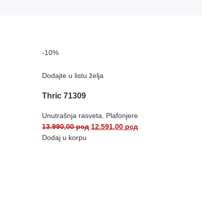
-10%
Dodajte u listu želja
Thric 71309
Unutrašnja rasveta
,
Plafonjere
13.990,00
рсд
12.591,00
рсд
Dodaj u korpu