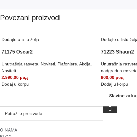
Povezani proizvodi
Dodajte u listu želja
Dodajte u listu želj
71175 Oscar2
71223 Shaun2
Unutrašnja rasveta
,
Noviteti
,
Plafonjere
,
Akcija
,
Unutrašnja rasvet
Noviteti
nadgradna rasvet
2.990,00
рсд
800,00
рсд
Dodaj u korpu
Dodaj u korpu
Slavine za ku
O NAMA
BLOG