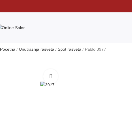
Početna
Unutrašnja rasveta
Spot rasveta
Pablo 3977
Klikni da uvećaš