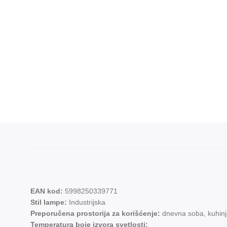
EAN kod:
5998250339771
Stil lampe:
Industrijska
Preporučena prostorija za korišćenje:
dnevna soba, kuhinja
Temperatura boje izvora svetlosti: