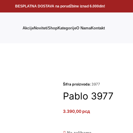
BESPLATNA DOSTAVA na porudžbine iznad 6.000din!
Akcije
Noviteti
Shop
Kategorije
O Nama
Kontakt
Šifra proizvoda:
3977
Pablo 3977
3.390,00
рсд
Na zalihama