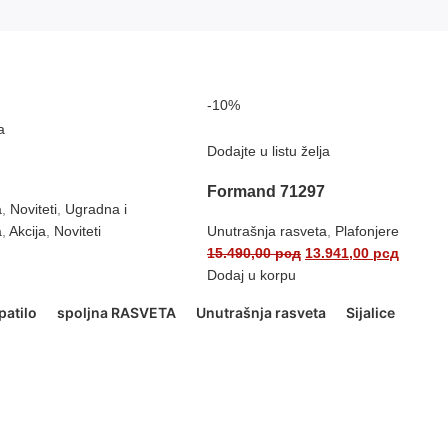
-10%
a
Dodajte u listu želja
Formand 71297
a
,
Noviteti
,
Ugradna i
a
,
Akcija
,
Noviteti
Unutrašnja rasveta
,
Plafonjere
15.490,00
рсд
13.941,00
рсд
Dodaj u korpu
patilo
spoljna RASVETA
Unutrašnja rasveta
Sijalice