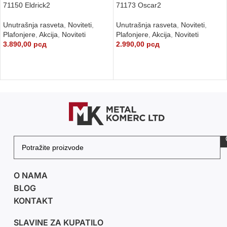
71150 Eldrick2
71173 Oscar2
Unutrašnja rasveta
,
Noviteti
,
Unutrašnja rasveta
,
Noviteti
,
Plafonjere
,
Akcija
,
Noviteti
Plafonjere
,
Akcija
,
Noviteti
3.890,00
рсд
2.990,00
рсд
DODAJ U KORPU
DODAJ U KORPU
O NAMA
BLOG
KONTAKT
SLAVINE ZA KUPATILO