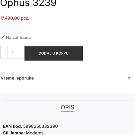
Ophus 3239
17.490,00
рсд
Na zalihama
DODAJ U KORPU
Vreme isporuke
OPIS
EAN kod:
5998250332390
Stil lampe:
Moderna