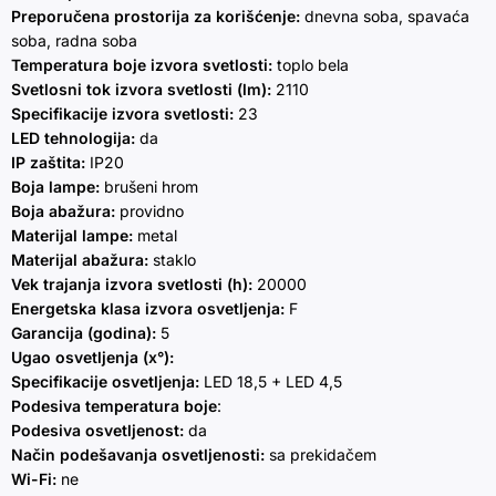
Preporučena prostorija za korišćenje:
dnevna soba, spavaća
soba, radna soba
Temperatura boje izvora svetlosti:
toplo bela
Svetlosni tok izvora svetlosti (lm):
2110
Specifikacije izvora svetlosti:
23
LED tehnologija:
da
IP zaštita:
IP20
Boja lampe:
brušeni hrom
Boja abažura:
providno
Materijal lampe:
metal
Materijal abažura:
staklo
Vek trajanja izvora svetlosti (h):
20000
Energetska klasa izvora osvetljenja:
F
Garancija (godina):
5
Ugao osvetljenja (x°):
Specifikacije osvetljenja:
LED 18,5 + LED 4,5
Podesiva temperatura boje
:
Podesiva osvetljenost:
da
Način podešavanja osvetljenosti:
sa prekidačem
Wi-Fi:
ne