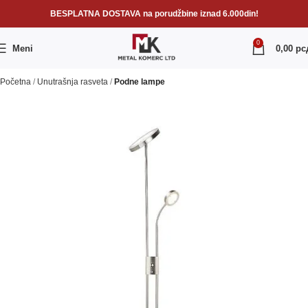
BESPLATNA DOSTAVA na porudžbine iznad 6.000din!
0
Meni
0,00
рс
Početna
Unutrašnja rasveta
Podne lampe