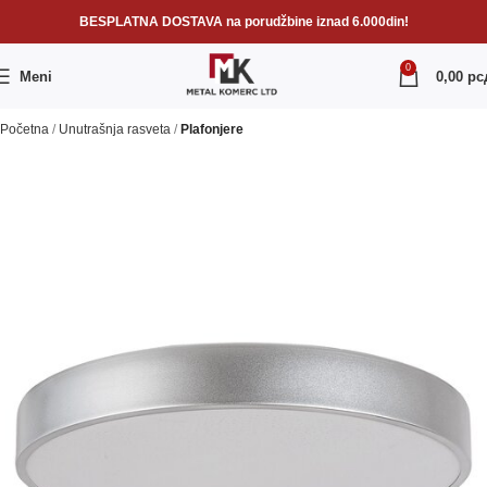
BESPLATNA DOSTAVA na porudžbine iznad 6.000din!
0
Meni
0,00
рс
Početna
Unutrašnja rasveta
Plafonjere