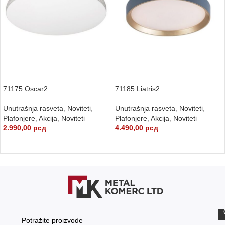
71175 Oscar2
71185 Liatris2
Unutrašnja rasveta
,
Noviteti
,
Unutrašnja rasveta
,
Noviteti
,
Plafonjere
,
Akcija
,
Noviteti
Plafonjere
,
Akcija
,
Noviteti
2.990,00
рсд
4.490,00
рсд
DODAJ U KORPU
DODAJ U KORPU