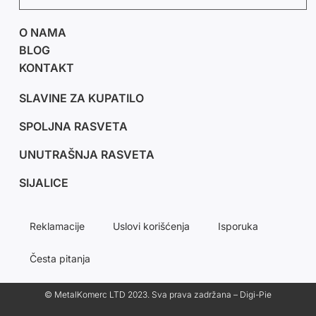
O NAMA
BLOG
KONTAKT
SLAVINE ZA KUPATILO
SPOLJNA RASVETA
UNUTRAŠNJA RASVETA
SIJALICE
Reklamacije
Uslovi korišćenja
Isporuka
Česta pitanja
© MetalKomerc LTD 2023. Sva prava zadržana – Digi-Pie