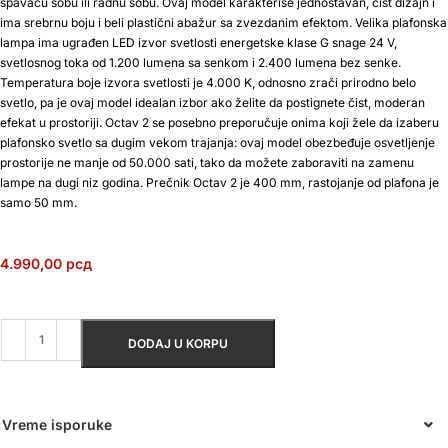
spavaću sobu ili radnu sobu. Ovaj model karakteriše jednostavan, čist dizajn i
ima srebrnu boju i beli plastični abažur sa zvezdanim efektom. Velika plafonska
lampa ima ugrađen LED izvor svetlosti energetske klase G snage 24 V,
svetlosnog toka od 1.200 lumena sa senkom i 2.400 lumena bez senke.
Temperatura boje izvora svetlosti je 4.000 K, odnosno zrači prirodno belo
svetlo, pa je ovaj model idealan izbor ako želite da postignete čist, moderan
efekat u prostoriji. Octav 2 se posebno preporučuje onima koji žele da izaberu
plafonsko svetlo sa dugim vekom trajanja: ovaj model obezbeđuje osvetljenje
prostorije ne manje od 50.000 sati, tako da možete zaboraviti na zamenu
lampe na dugi niz godina. Prečnik Octav 2 je 400 mm, rastojanje od plafona je
samo 50 mm.
4.990,00
рсд
DODAJ U KORPU
Vreme isporuke