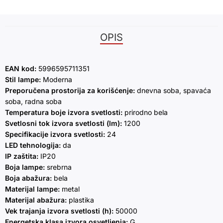
OPIS
EAN kod:
5996595711351
Stil lampe:
Moderna
Preporučena prostorija za korišćenje:
dnevna soba, spavaća
soba, radna soba
Temperatura boje izvora svetlosti:
prirodno bela
Svetlosni tok izvora svetlosti (lm):
1200
Specifikacije izvora svetlosti:
24
LED tehnologija:
da
IP zaštita:
IP20
Boja lampe:
srebrna
Boja abažura:
bela
Materijal lampe:
metal
Materijal abažura:
plastika
Vek trajanja izvora svetlosti (h):
50000
Energetska klasa izvora osvetljenja:
G