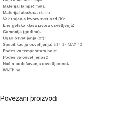
Materijal lampe:
metal
Materijal abažura:
staklo
Vek trajanja izvora svetlosti (h):
Energetska klasa izvora osvetljenja:
Garancija (godina):
Ugao osvetljenja (x°):
Specifikacije osvetljenja:
E14 1x MAX 40
Podesiva temperatura boje
:
Podesiva osvetljenost:
Način podešavanja osvetljenosti:
Wi-Fi:
ne
Povezani proizvodi