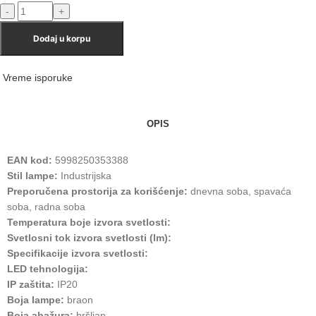
Dodaj u korpu
Vreme isporuke
OPIS
EAN kod:
5998250353388
Stil lampe:
Industrijska
Preporučena prostorija za korišćenje:
dnevna soba, spavaća
soba, radna soba
Temperatura boje izvora svetlosti:
Svetlosni tok izvora svetlosti (lm):
Specifikacije izvora svetlosti:
LED tehnologija:
IP zaštita:
IP20
Boja lampe:
braon
Boja abažura:
bršljan