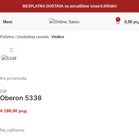
BESPLATNA DOSTAVA na porudžbine iznad 6.000din!
0
Meni
0,00
рс
Početna
Unutrašnja rasveta
Visilice
Klikni da uvećaš
ifra proizvoda:
338
Oberon 5338
4.190,00
рсд
Na zalihama