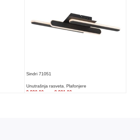
Sindri 71051
Unutrašnja rasveta
,
Plafonjere
9.990,00
рсд
8.991,00
рсд
DODAJ U KORPU