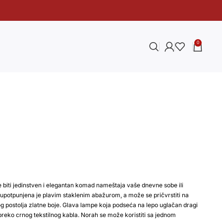
0
biti jedinstven i elegantan komad nameštaja vaše dnevne sobe ili
 upotpunjena je plavim staklenim abažurom, a može se pričvrstiti na
 postolja zlatne boje. Glava lampe koja podseća na lepo uglačan dragi
ko crnog tekstilnog kabla. Norah se može koristiti sa jednom