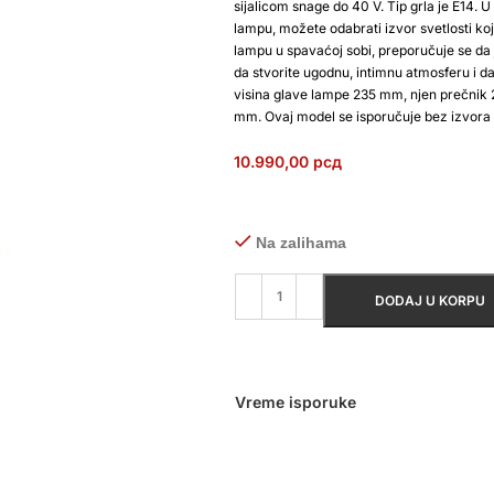
sijalicom snage do 40 V. Tip grla je E14. U 
lampu, možete odabrati izvor svetlosti koji 
lampu u spavaćoj sobi, preporučuje se da 
da stvorite ugodnu, intimnu atmosferu i da
visina glave lampe 235 mm, njen prečnik 
mm. Ovaj model se isporučuje bez izvora s
10.990,00
рсд
Na zalihama
DODAJ U KORPU
Vreme isporuke