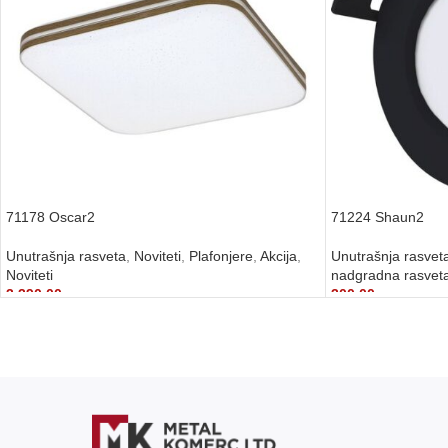
71178 Oscar2
71224 Shaun2
Unutrašnja rasveta
,
Noviteti
,
Plafonjere
,
Akcija
,
Unutrašnja rasvet
Noviteti
nadgradna rasvet
3.390,00
рсд
300,00
рсд
DODAJ U KORPU
DODAJ U KORPU