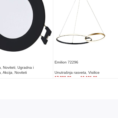
Emilion 72296
a
,
Noviteti
,
Ugradna i
a
,
Akcija
,
Noviteti
Unutrašnja rasveta
,
Visilice
17.990,00
рсд
16.191,00
рсд
DODAJ U KORPU