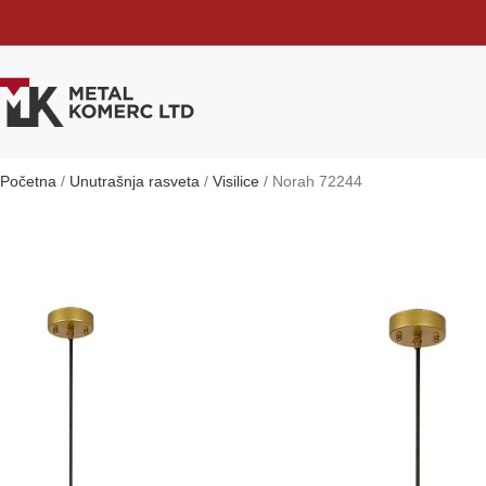
Početna
Unutrašnja rasveta
Visilice
Norah 72244