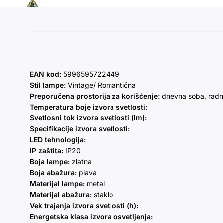
EAN kod:
5996595722449
Stil lampe:
Vintage/ Romantična
Preporučena prostorija za korišćenje:
dnevna soba, radn
Temperatura boje izvora svetlosti:
Svetlosni tok izvora svetlosti (lm):
Specifikacije izvora svetlosti:
LED tehnologija:
IP zaštita:
IP20
Boja lampe:
zlatna
Boja abažura:
plava
Materijal lampe:
metal
Materijal abažura:
staklo
Vek trajanja izvora svetlosti (h):
Energetska klasa izvora osvetljenja: