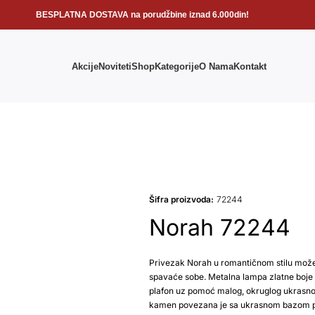
BESPLATNA DOSTAVA na porudžbine iznad 6.000din!
Akcije
Noviteti
Shop
Kategorije
O Nama
Kontakt
Šifra proizvoda:
72244
Norah 72244
Privezak Norah u romantičnom stilu može 
spavaće sobe. Metalna lampa zlatne boje
plafon uz pomoć malog, okruglog ukrasnog
kamen povezana je sa ukrasnom bazom pre