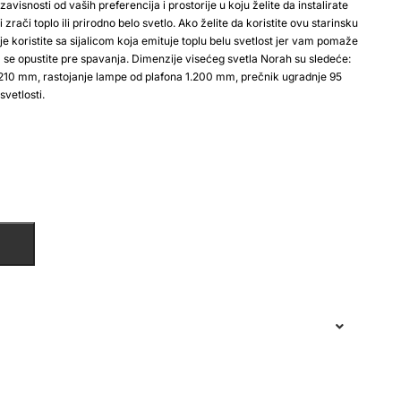
zavisnosti od vaših preferencija i prostorije u koju želite da instalirate
zrači toplo ili prirodno belo svetlo. Ako želite da koristite ovu starinsku
je koristite sa sijalicom koja emituje toplu belu svetlost jer vam pomaže
 se opustite pre spavanja. Dimenzije visećeg svetla Norah su sledeće:
210 mm, rastojanje lampe od plafona 1.200 mm, prečnik ugradnje 95
vetlosti.