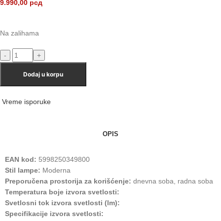
9.990,00
рсд
Na zalihama
Dodaj u korpu
Vreme isporuke
OPIS
EAN kod:
5998250349800
Stil lampe:
Moderna
Preporučena prostorija za korišćenje:
dnevna soba, radna soba
Temperatura boje izvora svetlosti:
Svetlosni tok izvora svetlosti (lm):
Specifikacije izvora svetlosti: