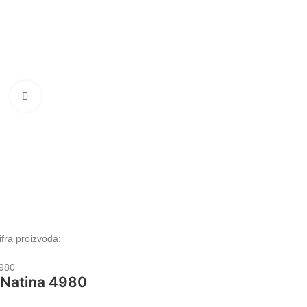
Klikni da uvećaš
ifra proizvoda:
980
Natina 4980