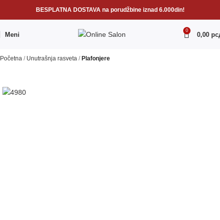
BESPLATNA DOSTAVA na porudžbine iznad 6.000din!
0
Meni
0,00
рс
Početna
Unutrašnja rasveta
Plafonjere