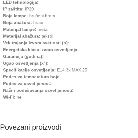
LED tehnologija:
IP zaštita:
IP20
Boja lampe:
brušeni hrom
Boja abažura:
braon
Materijal lampe:
metal
Materijal abažura:
tekstil
Vek trajanja izvora svetlosti (h):
Energetska klasa izvora osvetljenja:
Garancija (godina):
Ugao osvetljenja (x°):
Specifikacije osvetljenja:
E14 3x MAX 25
Podesiva temperatura boje
:
Podesiva osvetljenost:
Način podešavanja osvetljenosti:
Wi-Fi:
ne
Povezani proizvodi