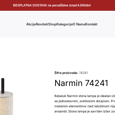
BESPLATNA DOSTAVA na porudžbine iznad 6.000din!
Akcije
Noviteti
Shop
Kategorije
O Nama
Kontakt
Šifra proizvoda:
74241
Narmin 74241
Rabaluk Narmin stona lampa je idealan i
sa jednostavnim, svetlosnim dizajnom. Pre
metalnim elementima i bež tekstilnom nija
ansambl. Stona lampa je savršen izbor za dn