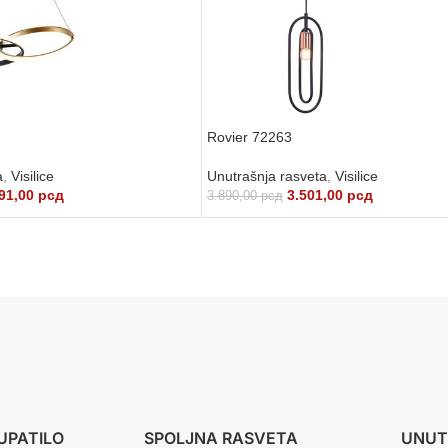
Rovier 72263
a
,
Visilice
Unutrašnja rasveta
,
Visilice
91,00
рсд
3.501,00
рсд
3.890,00
рсд
DODAJ U KORPU
UPATILO
SPOLJNA RASVETA
UNUT