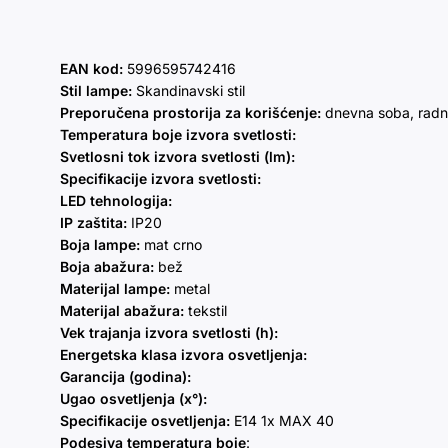
EAN kod:
5996595742416
Stil lampe:
Skandinavski stil
Preporučena prostorija za korišćenje:
dnevna soba, radn
Temperatura boje izvora svetlosti:
Svetlosni tok izvora svetlosti (lm):
Specifikacije izvora svetlosti:
LED tehnologija:
IP zaštita:
IP20
Boja lampe:
mat crno
Boja abažura:
bež
Materijal lampe:
metal
Materijal abažura:
tekstil
Vek trajanja izvora svetlosti (h):
Energetska klasa izvora osvetljenja:
Garancija (godina):
Ugao osvetljenja (x°):
Specifikacije osvetljenja:
E14 1x MAX 40
Podesiva temperatura boje
: