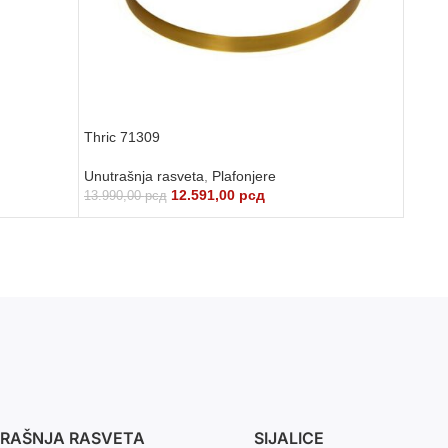
Thric 71309
Unutrašnja rasveta
,
Plafonjere
12.591,00
рсд
13.990,00
рсд
DODAJ U KORPU
RAŠNJA RASVETA
SIJALICE