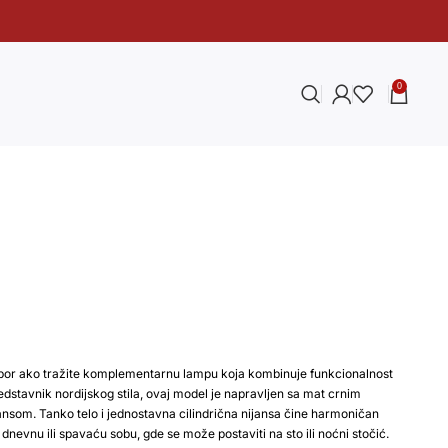
0
zbor ako tražite komplementarnu lampu koja kombinuje funkcionalnost
dstavnik nordijskog stila, ovaj model je napravljen sa mat crnim
nsom. Tanko telo i jednostavna cilindrična nijansa čine harmoničan
evnu ili spavaću sobu, gde se može postaviti na sto ili noćni stočić.