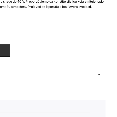
icu snage do 40 V. Preporučujemo da koristite sijalicu koja emituje toplo
domaću atmosferu. Proizvod se isporučuje bez izvora svetlosti.