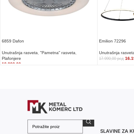
6859 Dafon
Emilion 72296
Unutrašnja rasveta
,
"Pametna" rasveta
,
Unutrašnja rasvet
Plafonjere
16.1
17.990,00
рсд
19.990,00
рсд
DODAJ U KORPU
DODAJ U KORPU
SLAVINE ZA K