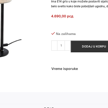
Ima E14 grlo u koje možete postaviti sijal
belo svetlo kako biste poboljšali ugodnu, 
4.690,00
рсд
Na zalihama
DODAJ U KORPU
Vreme isporuke