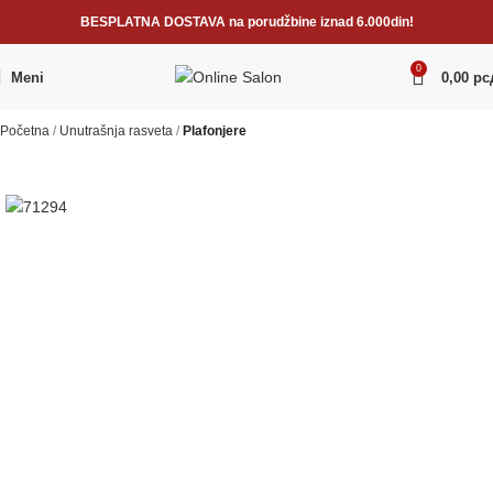
BESPLATNA DOSTAVA na porudžbine iznad 6.000din!
0
Meni
0,00
рс
Početna
Unutrašnja rasveta
Plafonjere