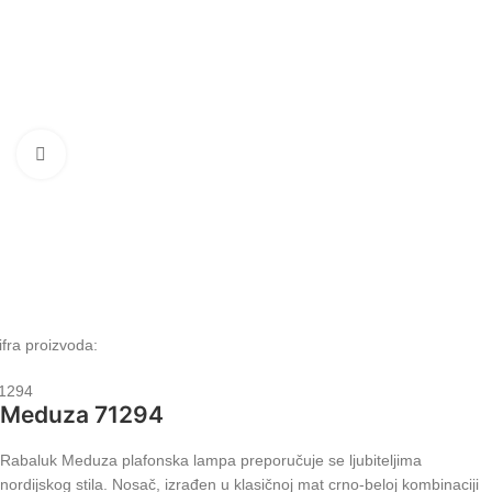
Klikni da uvećaš
ifra proizvoda:
1294
Meduza 71294
Rabaluk Meduza plafonska lampa preporučuje se ljubiteljima
nordijskog stila. Nosač, izrađen u klasičnoj mat crno-beloj kombinaciji