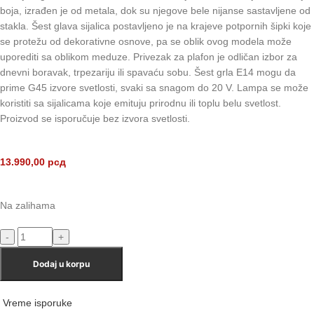
boja, izrađen je od metala, dok su njegove bele nijanse sastavljene od
stakla. Šest glava sijalica postavljeno je na krajeve potpornih šipki koje
se protežu od dekorativne osnove, pa se oblik ovog modela može
uporediti sa oblikom meduze. Privezak za plafon je odličan izbor za
dnevni boravak, trpezariju ili spavaću sobu. Šest grla E14 mogu da
prime G45 izvore svetlosti, svaki sa snagom do 20 V. Lampa se može
koristiti sa sijalicama koje emituju prirodnu ili toplu belu svetlost.
Proizvod se isporučuje bez izvora svetlosti.
13.990,00
рсд
Na zalihama
Dodaj u korpu
Vreme isporuke