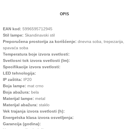
OPIS
EAN kod:
5996595712945
Stil lampe:
Skandinavski stil
Preporučena prostorija za korišćenje:
dnevna soba, trepezarija,
spavaća soba
Temperatura boje izvora svetlosti:
Svetlosni tok izvora svetlosti (lm):
Specifikacije izvora svetlosti:
LED tehnologija:
IP zaštita:
IP20
Boja lampe:
mat crno
Boja abažura:
bela
Materijal lampe:
metal
Materijal abažura:
staklo
Vek trajanja izvora svetlosti (h):
Energetska klasa izvora osvetljenja:
Garancija (godina):