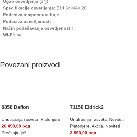
Ugao osvetljenja (x°):
Specifikacije osvetljenja:
E14 6x MAX 20
Podesiva temperatura boje
:
Podesiva osvetljenost:
Način podešavanja osvetljenosti:
Wi-Fi:
ne
Povezani proizvodi
RASPRODATO
6858 Daflon
71150 Eldrick2
Unutrašnja rasveta
,
Plafonjere
Unutrašnja rasveta
,
Noviteti
,
26.490,00
рсд
Plafonjere
,
Akcija
,
Noviteti
Pročitajte još
3.890,00
рсд