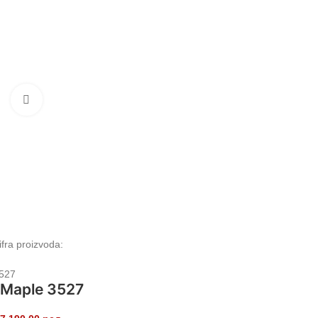
Klikni da uvećaš
ifra proizvoda:
527
Maple 3527