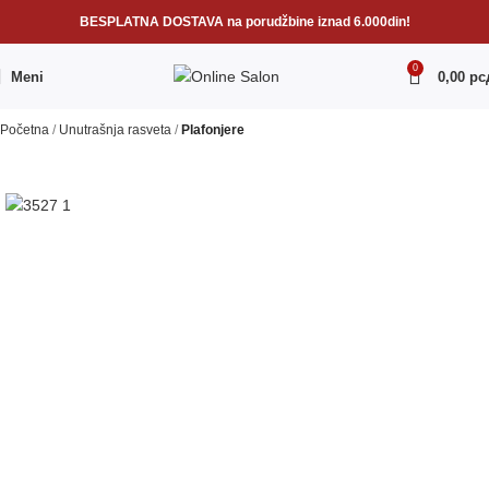
BESPLATNA DOSTAVA na porudžbine iznad 6.000din!
0
Meni
0,00
рс
Početna
Unutrašnja rasveta
Plafonjere