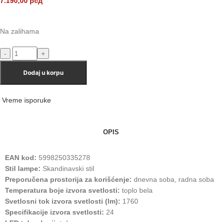
7.190,00
рсд
Na zalihama
Dodaj u korpu
Vreme isporuke
OPIS
EAN kod:
5998250335278
Stil lampe:
Skandinavski stil
Preporučena prostorija za korišćenje:
dnevna soba, radna soba
Temperatura boje izvora svetlosti:
toplo bela
Svetlosni tok izvora svetlosti (lm):
1760
Specifikacije izvora svetlosti:
24