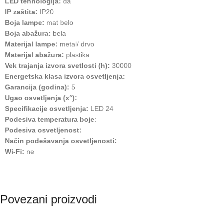
LED tehnologija:
da
IP zaštita:
IP20
Boja lampe:
mat belo
Boja abažura:
bela
Materijal lampe:
metal/ drvo
Materijal abažura:
plastika
Vek trajanja izvora svetlosti (h):
30000
Energetska klasa izvora osvetljenja:
Garancija (godina):
5
Ugao osvetljenja (x°):
Specifikacije osvetljenja:
LED 24
Podesiva temperatura boje
:
Podesiva osvetljenost:
Način podešavanja osvetljenosti:
Wi-Fi:
ne
Povezani proizvodi