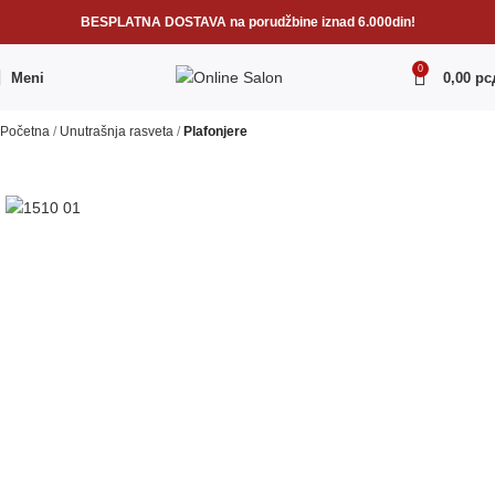
BESPLATNA DOSTAVA na porudžbine iznad 6.000din!
0
Meni
0,00
рс
Početna
Unutrašnja rasveta
Plafonjere