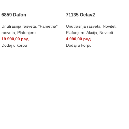
6859 Dafon
71135 Octav2
Unutrašnja rasveta
,
"Pametna"
Unutrašnja rasveta
,
Noviteti
,
rasveta
,
Plafonjere
Plafonjere
,
Akcija
,
Noviteti
19.990,00
рсд
4.990,00
рсд
Dodaj u korpu
Dodaj u korpu