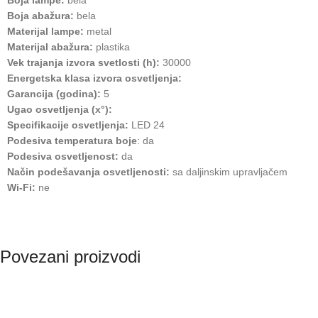
Boja abažura:
bela
Materijal lampe:
metal
Materijal abažura:
plastika
Vek trajanja izvora svetlosti (h):
30000
Energetska klasa izvora osvetljenja:
Garancija (godina):
5
Ugao osvetljenja (x°):
Specifikacije osvetljenja:
LED 24
Podesiva temperatura boje
: da
Podesiva osvetljenost:
da
Način podešavanja osvetljenosti:
sa daljinskim upravljačem
Wi-Fi:
ne
Povezani proizvodi