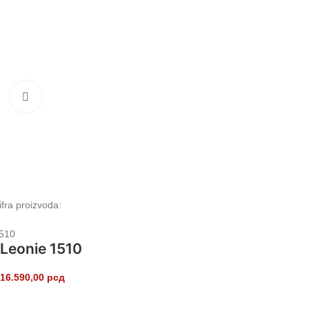
Klikni da uvećaš
ifra proizvoda:
510
Leonie 1510
16.590,00
рсд