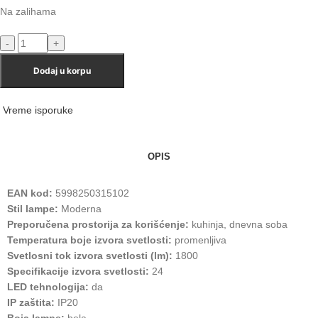
Na zalihama
Dodaj u korpu
Vreme isporuke
OPIS
EAN kod:
5998250315102
Stil lampe:
Moderna
Preporučena prostorija za korišćenje:
kuhinja, dnevna soba
Temperatura boje izvora svetlosti:
promenljiva
Svetlosni tok izvora svetlosti (lm):
1800
Specifikacije izvora svetlosti:
24
LED tehnologija:
da
IP zaštita:
IP20
Boja lampe:
bela