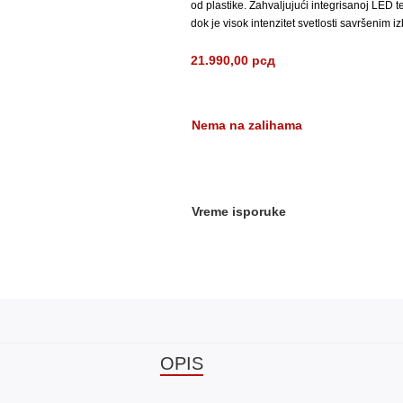
od plastike. Zahvaljujući integrisanoj LED 
dok je visok intenzitet svetlosti savršenim i
21.990,00
рсд
Nema na zalihama
Vreme isporuke
OPIS