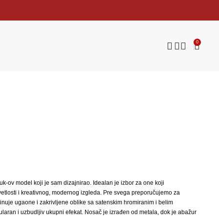
0
-ov model koji je sam dizajnirao. Idealan je izbor za one koji
svetlosti i kreativnog, modernog izgleda. Pre svega preporučujemo za
binuje ugaone i zakrivljene oblike sa satenskim hromiranim i belim
laran i uzbudljiv ukupni efekat. Nosač je izrađen od metala, dok je abažur