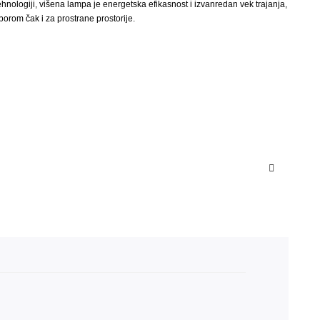
tehnologiji, višena lampa je energetska efikasnost i izvanredan vek trajanja,
zborom čak i za prostrane prostorije.