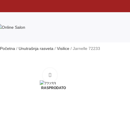
Početna
Unutrašnja rasveta
Visilice
Jarnelle 72233
Klikni da uvećaš
RASPRODATO