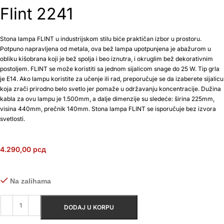
Flint 2241
Stona lampa FLINT u industrijskom stilu biće praktičan izbor u prostoru.
Potpuno napravljena od metala, ova bež lampa upotpunjena je abažurom u
obliku kišobrana koji je bež spolja i beo iznutra, i okruglim bež dekorativnim
postoljem. FLINT se može koristiti sa jednom sijalicom snage do 25 W. Tip grla
je E14. Ako lampu koristite za učenje ili rad, preporučuje se da izaberete sijalicu
koja zrači prirodno belo svetlo jer pomaže u održavanju koncentracije. Dužina
kabla za ovu lampu je 1.500mm, a dalje dimenzije su sledeće: širina 225mm,
visina 440mm, prečnik 140mm. Stona lampa FLINT se isporučuje bez izvora
svetlosti.
4.290,00
рсд
Na zalihama
DODAJ U KORPU