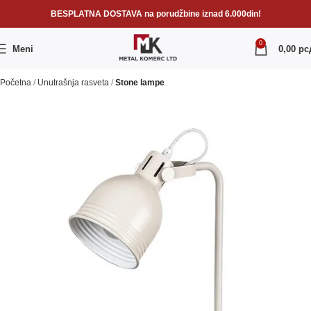
BESPLATNA DOSTAVA na porudžbine iznad 6.000din!
0
Meni
0,00
рс
Početna
Unutrašnja rasveta
Stone lampe