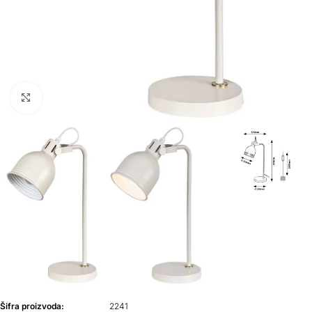
Klikni da uvećaš
Šifra proizvoda:
2241