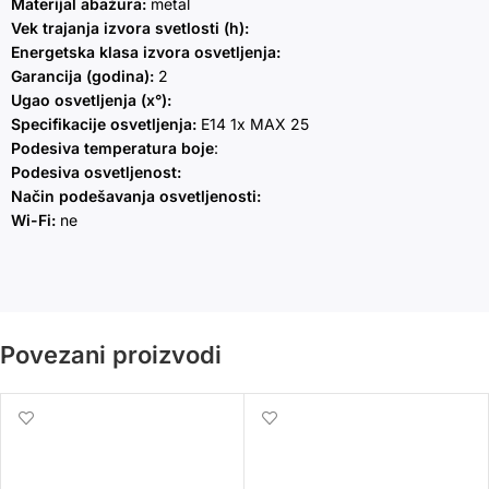
Materijal abažura:
metal
Vek trajanja izvora svetlosti (h):
Energetska klasa izvora osvetljenja:
Garancija (godina):
2
Ugao osvetljenja (x°):
Specifikacije osvetljenja:
E14 1x MAX 25
Podesiva temperatura boje
:
Podesiva osvetljenost:
Način podešavanja osvetljenosti:
Wi-Fi:
ne
Povezani proizvodi