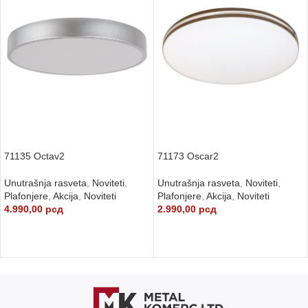
71135 Octav2
71173 Oscar2
Unutrašnja rasveta
,
Noviteti
,
Unutrašnja rasveta
,
Noviteti
,
Plafonjere
,
Akcija
,
Noviteti
Plafonjere
,
Akcija
,
Noviteti
4.990,00
рсд
2.990,00
рсд
DODAJ U KORPU
DODAJ U KORPU