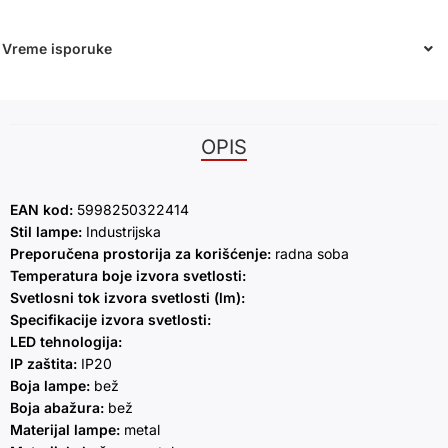
Vreme isporuke
OPIS
EAN kod:
5998250322414
Stil lampe:
Industrijska
Preporučena prostorija za korišćenje:
radna soba
Temperatura boje izvora svetlosti:
Svetlosni tok izvora svetlosti (lm):
Specifikacije izvora svetlosti:
LED tehnologija:
IP zaštita:
IP20
Boja lampe:
bež
Boja abažura:
bež
Materijal lampe:
metal