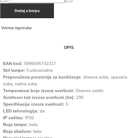
Dodaj u korpu
Vreme isporuke
OPIS
EAN kod:
5996595742317
Stil lampe:
Funkcionalna
Preporučena prostorija za korišćenje:
dnevna soba, spavaća
soba, radna soba
Temperatura boje izvora svetlosti:
Dnevno svetlo
Svetlosni tok izvora svetlosti (lm):
290
Specifikacije izvora svetlosti:
5
LED tehnologija:
da
IP zaštita:
IP20
Boja lampe:
bela
Boja abažura:
bela