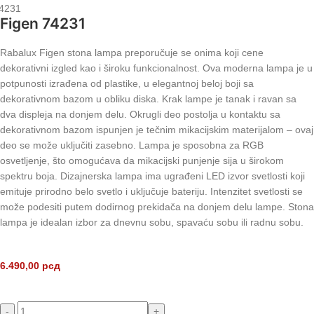
4231
Figen 74231
Rabalux Figen stona lampa preporučuje se onima koji cene
dekorativni izgled kao i široku funkcionalnost. Ova moderna lampa je u
potpunosti izrađena od plastike, u elegantnoj beloj boji sa
dekorativnom bazom u obliku diska. Krak lampe je tanak i ravan sa
dva displeja na donjem delu. Okrugli deo postolja u kontaktu sa
dekorativnom bazom ispunjen je tečnim mikacijskim materijalom – ovaj
deo se može uključiti zasebno. Lampa je sposobna za RGB
osvetljenje, što omogućava da mikacijski punjenje sija u širokom
spektru boja. Dizajnerska lampa ima ugrađeni LED izvor svetlosti koji
emituje prirodno belo svetlo i uključuje bateriju. Intenzitet svetlosti se
može podesiti putem dodirnog prekidača na donjem delu lampe. Stona
lampa je idealan izbor za dnevnu sobu, spavaću sobu ili radnu sobu.
6.490,00
рсд