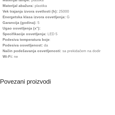
Materijal lampe:
plastika
Materijal abažura:
plastika
Vek trajanja izvora svetlosti (h):
25000
Energetska klasa izvora osvetljenja:
G
Garancija (godina):
5
Ugao osvetljenja (x°):
Specifikacije osvetljenja:
LED 5
Podesiva temperatura boje
:
Podesiva osvetljenost:
da
Način podešavanja osvetljenosti:
sa prekidačem na dodir
Wi-Fi:
ne
Povezani proizvodi