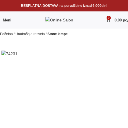
BESPLATNA DOSTAVA na porudžbine iznad 6.000din!
0
Meni
0,00
рс
Početna
Unutrašnja rasveta
Stone lampe