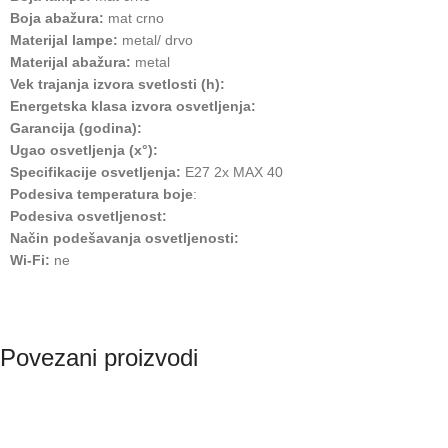
Boja abažura:
mat crno
Materijal lampe:
metal/ drvo
Materijal abažura:
metal
Vek trajanja izvora svetlosti (h):
Energetska klasa izvora osvetljenja:
Garancija (godina):
Ugao osvetljenja (x°):
Specifikacije osvetljenja:
E27 2x MAX 40
Podesiva temperatura boje
:
Podesiva osvetljenost:
Način podešavanja osvetljenosti:
Wi-Fi:
ne
Povezani proizvodi