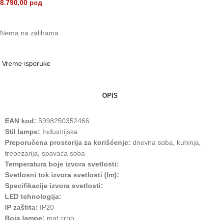
8.790,00
рсд
Nema na zalihama
Vreme isporuke
OPIS
EAN kod:
5998250352466
Stil lampe:
Industrijska
Preporučena prostorija za korišćenje:
dnevna soba, kuhinja,
trepezarija, spavaća soba
Temperatura boje izvora svetlosti:
Svetlosni tok izvora svetlosti (lm):
Specifikacije izvora svetlosti:
LED tehnologija:
IP zaštita:
IP20
Boja lampe:
mat crno