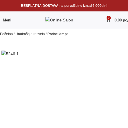
BESPLATNA DOSTAVA na porudžbine iznad 6.000din!
0
Meni
0,00
рс
Početna
Unutrašnja rasveta
Podne lampe
RASPRODATO