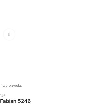
Klikni da uvećaš
ifra proizvoda:
246
Fabian 5246