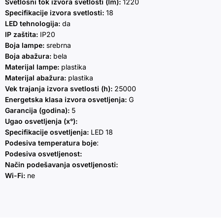
Svetlosni tok izvora svetlosti (lm):
1220
Specifikacije izvora svetlosti:
18
LED tehnologija:
da
IP zaštita:
IP20
Boja lampe:
srebrna
Boja abažura:
bela
Materijal lampe:
plastika
Materijal abažura:
plastika
Vek trajanja izvora svetlosti (h):
25000
Energetska klasa izvora osvetljenja:
G
Garancija (godina):
5
Ugao osvetljenja (x°):
Specifikacije osvetljenja:
LED 18
Podesiva temperatura boje
:
Podesiva osvetljenost:
Način podešavanja osvetljenosti:
Wi-Fi:
ne