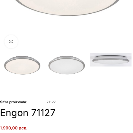
Klikni da uvećaš
Šifra proizvoda:
71127
Engon 71127
1.990,00
рсд