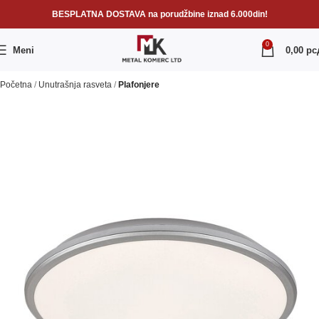
BESPLATNA DOSTAVA na porudžbine iznad 6.000din!
0
Meni
0,00
рс
Početna
Unutrašnja rasveta
Plafonjere