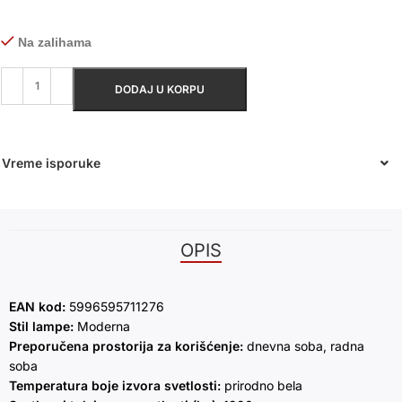
Na zalihama
DODAJ U KORPU
Vreme isporuke
OPIS
EAN kod:
5996595711276
Stil lampe:
Moderna
Preporučena prostorija za korišćenje:
dnevna soba, radna
soba
Temperatura boje izvora svetlosti:
prirodno bela