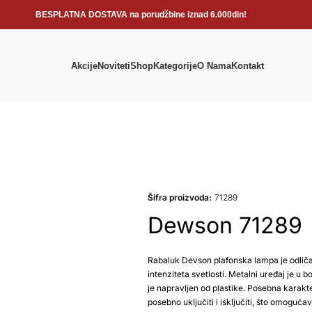
BESPLATNA DOSTAVA na porudžbine iznad 6.000din!
Akcije
Noviteti
Shop
Kategorije
O Nama
Kontakt
Šifra proizvoda:
71289
Dewson 71289
Rabaluk Devson plafonska lampa je odliča
intenziteta svetlosti. Metalni uređaj je u 
je napravljen od plastike. Posebna karakte
posebno uključiti i isključiti, što omoguća