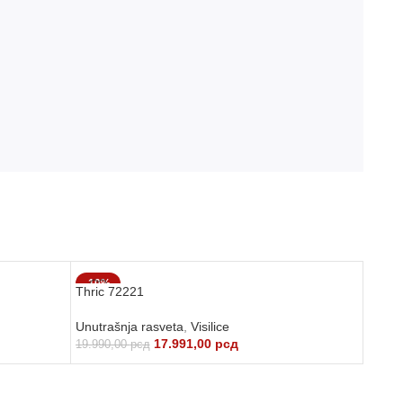
-10%
Thric 72221
Unutrašnja rasveta
,
Visilice
17.991,00
рсд
19.990,00
рсд
DODAJ U KORPU