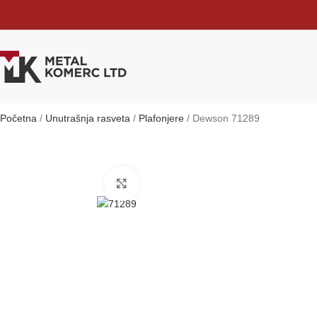
Početna
Unutrašnja rasveta
Plafonjere
Dewson 71289
Klikni da uvećaš