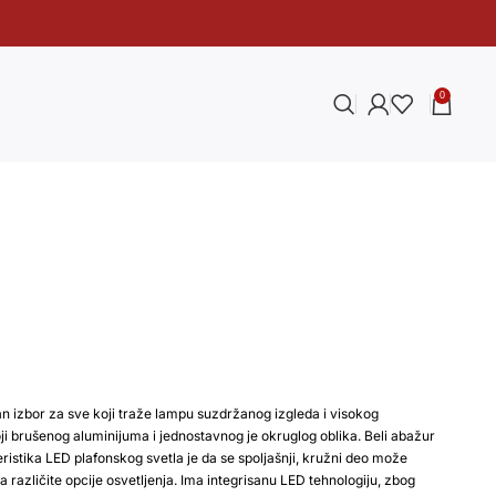
0
n izbor za sve koji traže lampu suzdržanog izgleda i visokog
boji brušenog aluminijuma i jednostavnog je okruglog oblika. Beli abažur
ristika LED plafonskog svetla je da se spoljašnji, kružni deo može
va različite opcije osvetljenja. Ima integrisanu LED tehnologiju, zbog