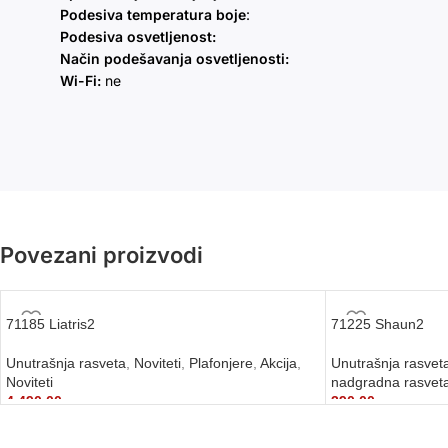
Podesiva temperatura boje
:
Podesiva osvetljenost:
Način podešavanja osvetljenosti:
Wi-Fi:
ne
Povezani proizvodi
71185 Liatris2
71225 Shaun2
Unutrašnja rasveta
,
Noviteti
,
Plafonjere
,
Akcija
,
Unutrašnja rasvet
Noviteti
nadgradna rasvet
4.490,00
рсд
390,00
рсд
DODAJ U KORPU
DODAJ U KORPU