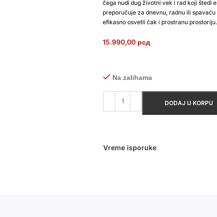
čega nudi dug životni vek i rad koji štedi 
preporučuje za dnevnu, radnu ili spavaću 
efikasno osvetli čak i prostranu prostoriju.
15.990,00
рсд
Na zalihama
DODAJ U KORPU
Vreme isporuke