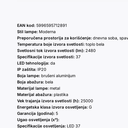
EAN kod:
5996595712891
Stil lampe:
Moderna
Preporučena prostorija za korišćenje:
dnevna soba, spav
Temperatura boje izvora svetlosti:
toplo bela
Svetlosni tok izvora svetlosti (lm):
2480
Specifikacije izvora svetlosti:
37
LED tehnologija:
da
IP zaštita:
IP20
Boja lampe:
brušeni aluminijum
Boja abažura:
bela
Materijal lampe:
metal
Materijal abažura:
plastika
Vek trajanja izvora svetlosti (h):
25000
Energetska klasa izvora osvetljenja:
G
Garancija (godina):
5
Ugao osvetljenja (x°):
Specifikacije osvetljenja:
LED 37