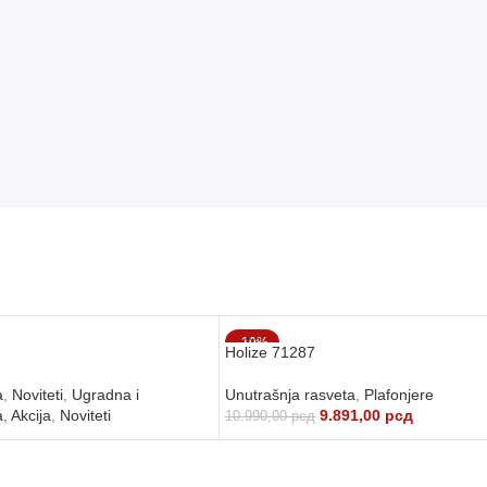
-10%
Holize 71287
a
,
Noviteti
,
Ugradna i
Unutrašnja rasveta
,
Plafonjere
a
,
Akcija
,
Noviteti
9.891,00
рсд
10.990,00
рсд
DODAJ U KORPU