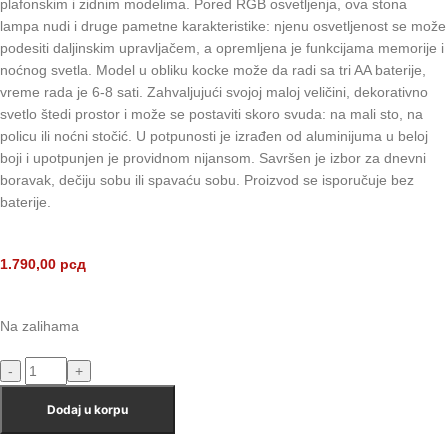
plafonskim i zidnim modelima. Pored RGB osvetljenja, ova stona
lampa nudi i druge pametne karakteristike: njenu osvetljenost se može
podesiti daljinskim upravljačem, a opremljena je funkcijama memorije i
noćnog svetla. Model u obliku kocke može da radi sa tri AA baterije,
vreme rada je 6-8 sati. Zahvaljujući svojoj maloj veličini, dekorativno
svetlo štedi prostor i može se postaviti skoro svuda: na mali sto, na
policu ili noćni stočić. U potpunosti je izrađen od aluminijuma u ​​beloj
boji i upotpunjen je providnom nijansom. Savršen je izbor za dnevni
boravak, dečiju sobu ili spavaću sobu. Proizvod se isporučuje bez
baterije.
1.790,00
рсд
Na zalihama
Dodaj u korpu