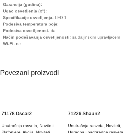
Garancija (godina):
Ugao osvetljenja (x°):
Specifikacije osvetljenja:
LED 1
Podesiva temperatura boje
:
Podesiva osvetljenost:
da
Način podešavanja osvetljenosti:
sa daljinskim upravljačem
Wi-Fi:
ne
Povezani proizvodi
71178 Oscar2
71226 Shaun2
Unutrašnja rasveta
,
Noviteti
,
Unutrašnja rasveta
,
Noviteti
,
Plafonjere
,
Akcija
,
Noviteti
Ugradna i nadgradna rasveta
,