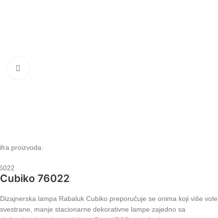
Klikni da uvećaš
ifra proizvoda:
6022
Cubiko 76022
Dizajnerska lampa Rabaluk Cubiko preporučuje se onima koji više vole
svestrane, manje stacionarne dekorativne lampe zajedno sa