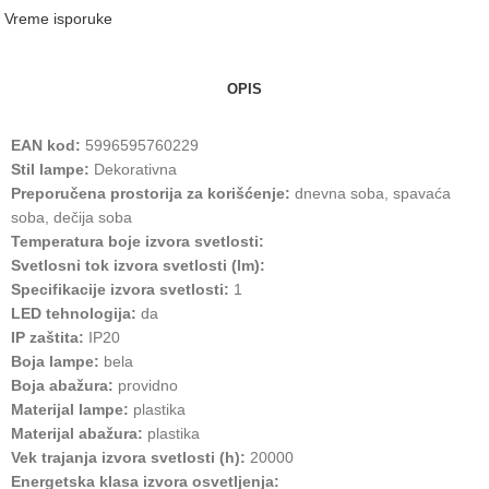
Vreme isporuke
OPIS
EAN kod:
5996595760229
Stil lampe:
Dekorativna
Preporučena prostorija za korišćenje:
dnevna soba, spavaća
soba, dečija soba
Temperatura boje izvora svetlosti:
Svetlosni tok izvora svetlosti (lm):
Specifikacije izvora svetlosti:
1
LED tehnologija:
da
IP zaštita:
IP20
Boja lampe:
bela
Boja abažura:
providno
Materijal lampe:
plastika
Materijal abažura:
plastika
Vek trajanja izvora svetlosti (h):
20000
Energetska klasa izvora osvetljenja: