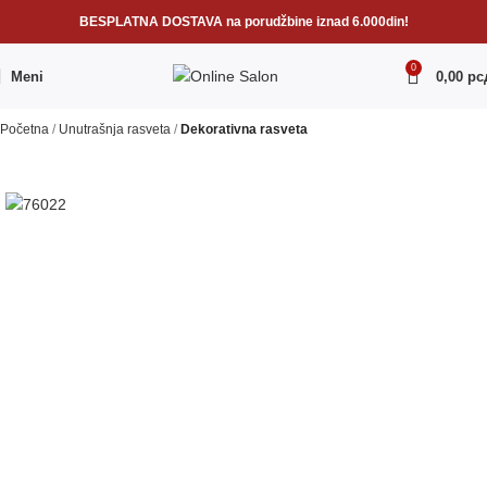
BESPLATNA DOSTAVA na porudžbine iznad 6.000din!
0
Meni
0,00
рс
Početna
Unutrašnja rasveta
Dekorativna rasveta