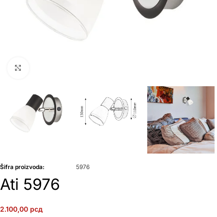
Klikni da uvećaš
Šifra proizvoda:
5976
Ati 5976
2.100,00
рсд