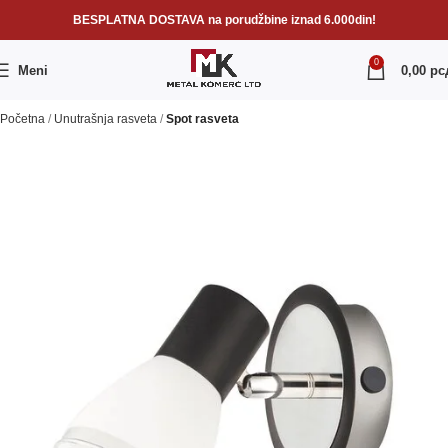
BESPLATNA DOSTAVA na porudžbine iznad 6.000din!
0
Meni
0,00
рс
Početna
Unutrašnja rasveta
Spot rasveta