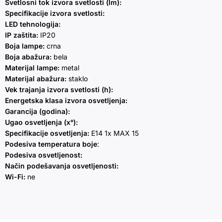
Svetlosni tok izvora svetlosti (lm):
Specifikacije izvora svetlosti:
LED tehnologija:
IP zaštita:
IP20
Boja lampe:
crna
Boja abažura:
bela
Materijal lampe:
metal
Materijal abažura:
staklo
Vek trajanja izvora svetlosti (h):
Energetska klasa izvora osvetljenja:
Garancija (godina):
Ugao osvetljenja (x°):
Specifikacije osvetljenja:
E14 1x MAX 15
Podesiva temperatura boje
:
Podesiva osvetljenost:
Način podešavanja osvetljenosti:
Wi-Fi:
ne