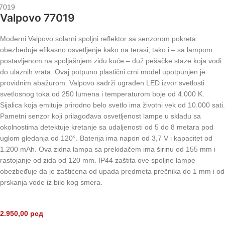
7019
Valpovo 77019
Moderni Valpovo solarni spoljni reflektor sa senzorom pokreta
obezbeđuje efikasno osvetljenje kako na terasi, tako i – sa lampom
postavljenom na spoljašnjem zidu kuće – duž pešačke staze koja vodi
do ulaznih vrata. Ovaj potpuno plastični crni model upotpunjen je
providnim abažurom. Valpovo sadrži ugrađen LED izvor svetlosti
svetlosnog toka od 250 lumena i temperaturom boje od 4.000 K.
Sijalica koja emituje prirodno belo svetlo ima životni vek od 10.000 sati.
Pametni senzor koji prilagođava osvetljenost lampe u skladu sa
okolnostima detektuje kretanje sa udaljenosti od 5 do 8 metara pod
uglom gledanja od 120°. Baterija ima napon od 3,7 V i kapacitet od
1.200 mAh. Ova zidna lampa sa prekidačem ima širinu od 155 mm i
rastojanje od zida od 120 mm. IP44 zaštita ove spoljne lampe
obezbeđuje da je zaštićena od upada predmeta prečnika do 1 mm i od
prskanja vode iz bilo kog smera.
2.950,00
рсд