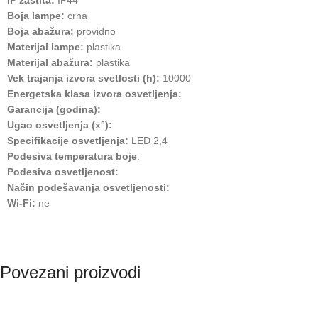
IP zaštita:
IP44
Boja lampe:
crna
Boja abažura:
providno
Materijal lampe:
plastika
Materijal abažura:
plastika
Vek trajanja izvora svetlosti (h):
10000
Energetska klasa izvora osvetljenja:
Garancija (godina):
Ugao osvetljenja (x°):
Specifikacije osvetljenja:
LED 2,4
Podesiva temperatura boje
:
Podesiva osvetljenost:
Način podešavanja osvetljenosti:
Wi-Fi:
ne
Povezani proizvodi
RASPRODATO