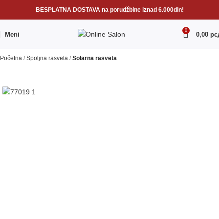
BESPLATNA DOSTAVA na porudžbine iznad 6.000din!
0
Meni
0,00
рс
Početna
Spoljna rasveta
Solarna rasveta