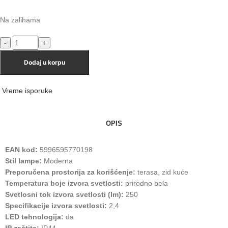
Na zalihama
Dodaj u korpu
Vreme isporuke
OPIS
EAN kod:
5996595770198
Stil lampe:
Moderna
Preporučena prostorija za korišćenje:
terasa, zid kuće
Temperatura boje izvora svetlosti:
prirodno bela
Svetlosni tok izvora svetlosti (lm):
250
Specifikacije izvora svetlosti:
2,4
LED tehnologija:
da