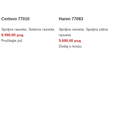
Certovo 77010
Haren 77083
Spoljna rasveta
,
Solarna rasveta
Spoljna rasveta
,
Spoljna zidna
9.590,00
рсд
rasveta
Pročitajte još
5.690,00
рсд
Dodaj u korpu