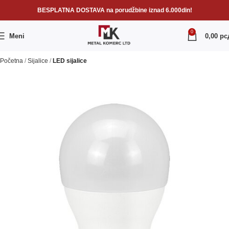
BESPLATNA DOSTAVA na porudžbine iznad 6.000din!
0
Meni
0,00
рс
Početna
Sijalice
LED sijalice