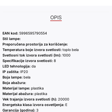
OPIS
EAN kod:
5996595790554
Stil lampe:
Preporučena prostorija za korišćenje:
Temperatura boje izvora svetlosti:
toplo bela
Svetlosni tok izvora svetlosti (lm):
1000
Specifikacije izvora svetlosti:
8
LED tehnologija:
da
IP zaštita:
IP20
Boja lampe:
bela
Boja abažura:
Materijal lampe:
plastika
Materijal abažura:
plastika
Vek trajanja izvora svetlosti (h):
20000
Energetska klasa izvora osvetljenja:
E
Garancija (godina):
3