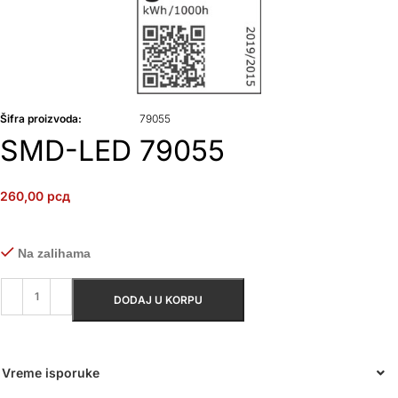
Šifra proizvoda:
79055
SMD-LED 79055
260,00
рсд
Na zalihama
DODAJ U KORPU
Vreme isporuke