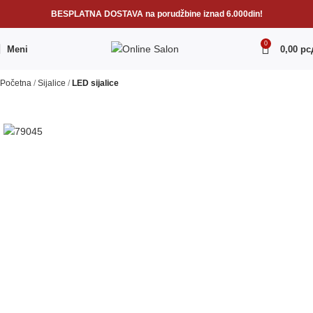
BESPLATNA DOSTAVA na porudžbine iznad 6.000din!
0
Meni
0,00
рс
Početna
Sijalice
LED sijalice