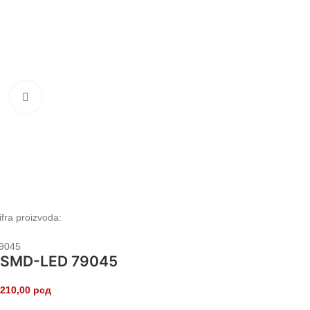
Klikni da uvećaš
ifra proizvoda:
9045
SMD-LED 79045
210,00
рсд