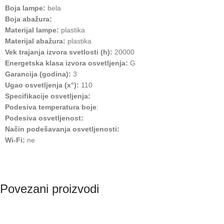
Boja lampe:
bela
Boja abažura:
Materijal lampe:
plastika
Materijal abažura:
plastika
Vek trajanja izvora svetlosti (h):
20000
Energetska klasa izvora osvetljenja:
G
Garancija (godina):
3
Ugao osvetljenja (x°):
110
Specifikacije osvetljenja:
Podesiva temperatura boje
:
Podesiva osvetljenost:
Način podešavanja osvetljenosti:
Wi-Fi:
ne
Povezani proizvodi