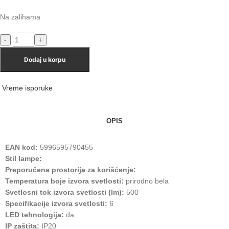
Na zalihama
Dodaj u korpu
Vreme isporuke
OPIS
EAN kod:
5996595790455
Stil lampe:
Preporučena prostorija za korišćenje:
Temperatura boje izvora svetlosti:
prirodno bela
Svetlosni tok izvora svetlosti (lm):
500
Specifikacije izvora svetlosti:
6
LED tehnologija:
da
IP zaštita:
IP20