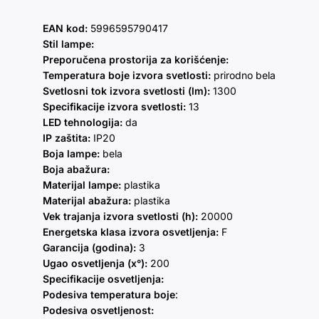
EAN kod:
5996595790417
Stil lampe:
Preporučena prostorija za korišćenje:
Temperatura boje izvora svetlosti:
prirodno bela
Svetlosni tok izvora svetlosti (lm):
1300
Specifikacije izvora svetlosti:
13
LED tehnologija:
da
IP zaštita:
IP20
Boja lampe:
bela
Boja abažura:
Materijal lampe:
plastika
Materijal abažura:
plastika
Vek trajanja izvora svetlosti (h):
20000
Energetska klasa izvora osvetljenja:
F
Garancija (godina):
3
Ugao osvetljenja (x°):
200
Specifikacije osvetljenja:
Podesiva temperatura boje
:
Podesiva osvetljenost: