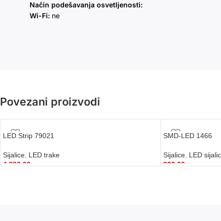
Način podešavanja osvetljenosti:
Wi-Fi:
ne
Povezani proizvodi
LED Strip 79021
SMD-LED 1466
Sijalice
,
LED trake
Sijalice
,
LED sijali
4.890,00
рсд
220,00
рсд
DODAJ U KORPU
DODAJ U KORPU