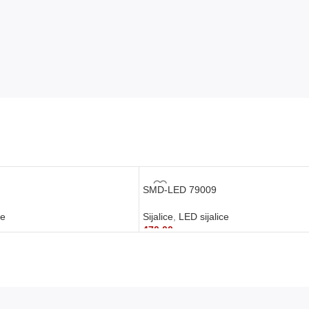
SMD-LED 79009
ce
Sijalice
,
LED sijalice
470,00
рсд
DODAJ U KORPU