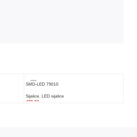
SMD-LED 79010
Sijalice
,
LED sijalice
470,00
рсд
DODAJ U KORPU