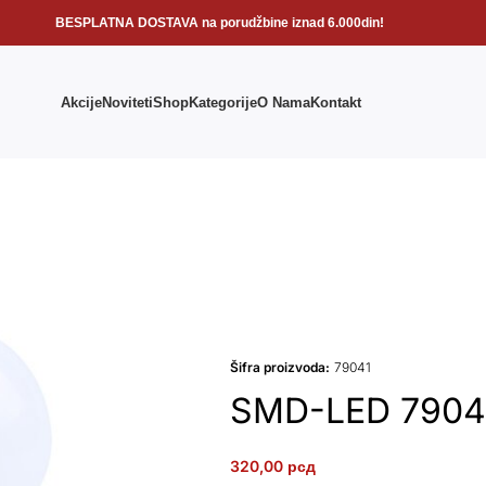
BESPLATNA DOSTAVA na porudžbine iznad 6.000din!
Akcije
Noviteti
Shop
Kategorije
O Nama
Kontakt
Šifra proizvoda:
79041
SMD-LED 7904
320,00
рсд