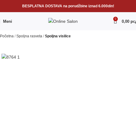
BESPLATNA DOSTAVA na porudžbine iznad 6.000din!
0
Meni
0,00
рс
Početna
Spoljna rasveta
Spoljna visilice