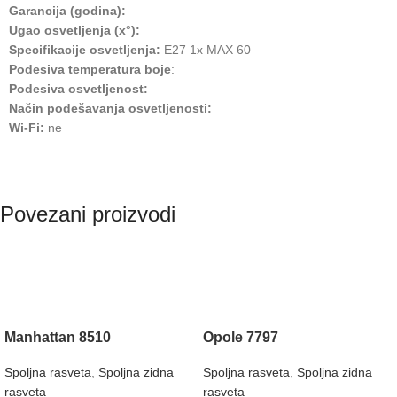
Garancija (godina):
Ugao osvetljenja (x°):
Specifikacije osvetljenja:
E27 1x MAX 60
Podesiva temperatura boje
:
Podesiva osvetljenost:
Način podešavanja osvetljenosti:
Wi-Fi:
ne
Povezani proizvodi
Manhattan 8510
Opole 7797
Spoljna rasveta
,
Spoljna zidna
Spoljna rasveta
,
Spoljna zidna
rasveta
rasveta