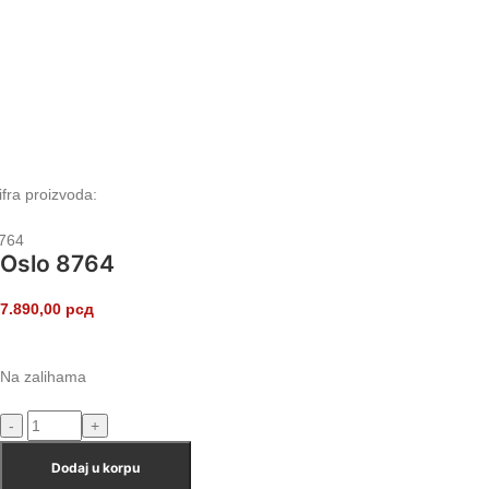
ifra proizvoda:
764
Oslo 8764
7.890,00
рсд
Na zalihama
Dodaj u korpu