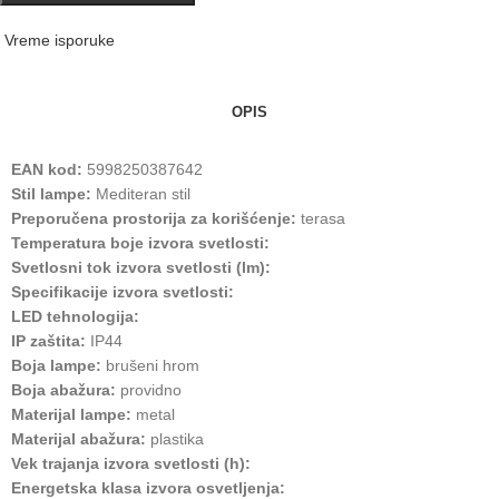
Vreme isporuke
OPIS
EAN kod:
5998250387642
Stil lampe:
Mediteran stil
Preporučena prostorija za korišćenje:
terasa
Temperatura boje izvora svetlosti:
Svetlosni tok izvora svetlosti (lm):
Specifikacije izvora svetlosti:
LED tehnologija:
IP zaštita:
IP44
Boja lampe:
brušeni hrom
Boja abažura:
providno
Materijal lampe:
metal
Materijal abažura:
plastika
Vek trajanja izvora svetlosti (h):
Energetska klasa izvora osvetljenja: