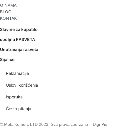
O NAMA
BLOG
KONTAKT
Slavine za kupatilo
spoljna RASVETA
Unutrašnja rasveta
Sijalice
Reklamacije
Uslovi korišćenja
Isporuka
Česta pitanja
© MetalKomerc LTD 2023. Sva prava zadržana – Digi-Pie