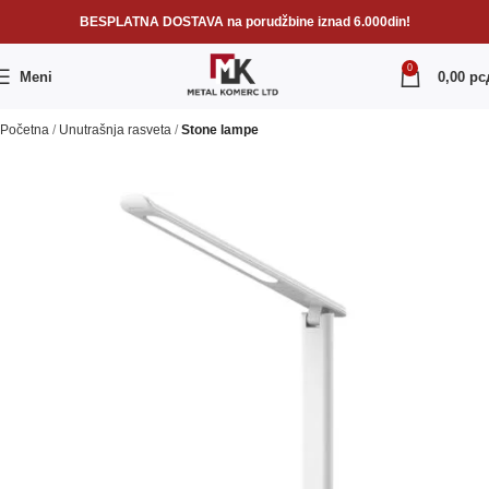
BESPLATNA DOSTAVA na porudžbine iznad 6.000din!
0
Meni
0,00
рс
Početna
Unutrašnja rasveta
Stone lampe