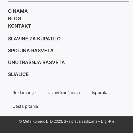
O NAMA
BLOG
KONTAKT
SLAVINE ZA KUPATILO
SPOLJNA RASVETA
UNUTRAŠNJA RASVETA
SIJALICE
Reklamacije
Uslovi korišćenja
Isporuka
Česta pitanja
© MetalKomerc LTD 2023. Sva prava zadržana – Digi-Pie