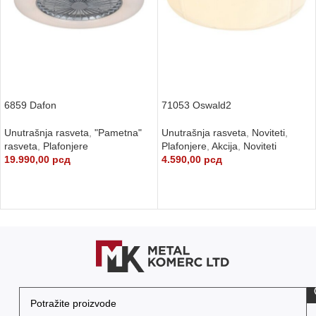
6859 Dafon
71053 Oswald2
Unutrašnja rasveta
,
"Pametna"
Unutrašnja rasveta
,
Noviteti
,
rasveta
,
Plafonjere
Plafonjere
,
Akcija
,
Noviteti
19.990,00
рсд
4.590,00
рсд
DODAJ U KORPU
DODAJ U KORPU