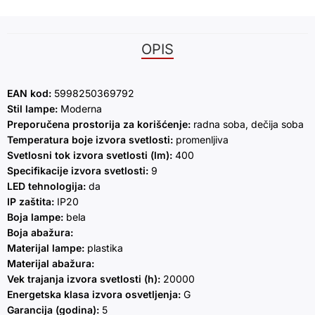
OPIS
EAN kod:
5998250369792
Stil lampe:
Moderna
Preporučena prostorija za korišćenje:
radna soba, dečija soba
Temperatura boje izvora svetlosti:
promenljiva
Svetlosni tok izvora svetlosti (lm):
400
Specifikacije izvora svetlosti:
9
LED tehnologija:
da
IP zaštita:
IP20
Boja lampe:
bela
Boja abažura:
Materijal lampe:
plastika
Materijal abažura:
Vek trajanja izvora svetlosti (h):
20000
Energetska klasa izvora osvetljenja:
G
Garancija (godina):
5